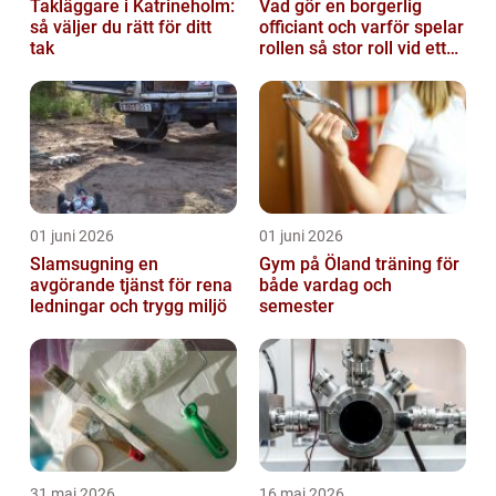
Takläggare i Katrineholm:
Vad gör en borgerlig
så väljer du rätt för ditt
officiant och varför spelar
tak
rollen så stor roll vid ett
avsked?
01 juni 2026
01 juni 2026
Slamsugning en
Gym på Öland träning för
avgörande tjänst för rena
både vardag och
ledningar och trygg miljö
semester
31 maj 2026
16 maj 2026