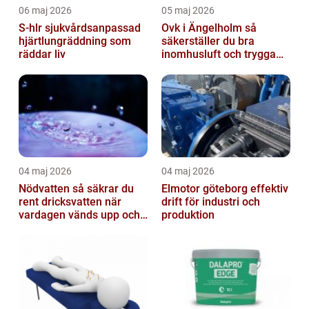
06 maj 2026
05 maj 2026
S-hlr sjukvårdsanpassad
Ovk i Ängelholm så
hjärtlungräddning som
säkerställer du bra
räddar liv
inomhusluft och trygga
fastigheter
04 maj 2026
04 maj 2026
Nödvatten så säkrar du
Elmotor göteborg effektiv
rent dricksvatten när
drift för industri och
vardagen vänds upp och
produktion
ner