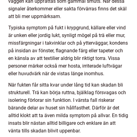
väggen kan uppfattas som gammal smuts. När dessa
signaler återkommer eller sakta förvärras finns det skäl
att bli mer uppmärksam.
Typiska symptom på fukt i krypgrund, källare eller vind
är unken eller jordig lukt, synligt mögel på trä eller mur,
missfärgningar i takvinklar och på ytterväggar, kondens
på insidan av fönster, flagnande färg eller tapeter och
en känsla av att textilier aldrig blir riktigt torra. Vissa
personer märker också mer hosta, irriterade luftvägar
eller huvudvärk när de vistas länge inomhus.
När fukten får sitta kvar under lång tid kan skadan bli
strukturell. Trä kan börja ruttna, bjälklag försvagas och
isolering förlorar sin funktion. I värsta fall riskerar
bärande delar av huset sin hållfasthet. Därför är det
alltid klokt att ta även milda symptom på allvar. En tidig
insats blir nästan alltid billigare och enklare än att
vänta tills skadan blivit uppenbar.