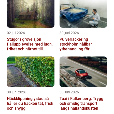
02 juli 2026
30 juni 2026
Stugor i grövelsjön
Pulverlackering
fjällupplevelse med lugn,
stockholm hållbar
frihet och närhet till
ytbehandling för
naturen
krävande miljöer
30 juni 2026
30 juni 2026
Häckklippning ystad så
Taxi i Falkenberg: Trygg
håller du häcken tät, frisk
och smidig transport
och snygg
längs hallandskusten