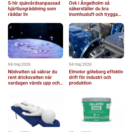
S-hlr sjukvårdsanpassad
Ovk i Ängelholm så
hjärtlungräddning som
säkerställer du bra
räddar liv
inomhusluft och trygga
fastigheter
04 maj 2026
04 maj 2026
Nödvatten så säkrar du
Elmotor göteborg effektiv
rent dricksvatten när
drift för industri och
vardagen vänds upp och
produktion
ner