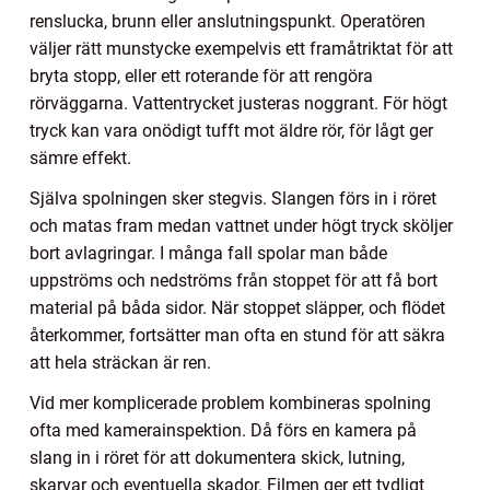
renslucka, brunn eller anslutningspunkt. Operatören
väljer rätt munstycke exempelvis ett framåtriktat för att
bryta stopp, eller ett roterande för att rengöra
rörväggarna. Vattentrycket justeras noggrant. För högt
tryck kan vara onödigt tufft mot äldre rör, för lågt ger
sämre effekt.
Själva spolningen sker stegvis. Slangen förs in i röret
och matas fram medan vattnet under högt tryck sköljer
bort avlagringar. I många fall spolar man både
uppströms och nedströms från stoppet för att få bort
material på båda sidor. När stoppet släpper, och flödet
återkommer, fortsätter man ofta en stund för att säkra
att hela sträckan är ren.
Vid mer komplicerade problem kombineras spolning
ofta med kamerainspektion. Då förs en kamera på
slang in i röret för att dokumentera skick, lutning,
skarvar och eventuella skador. Filmen ger ett tydligt