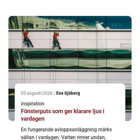
problem. Men när avloppet plötsligt börjar
bubbla, lukt...
03 augusti 2026
Eva Sjöberg
inspiration
Fönsterputs som ger klarare ljus i
vardagen
En fungerande avloppsanläggning märks
sällan i vardagen. Vatten rinner undan,