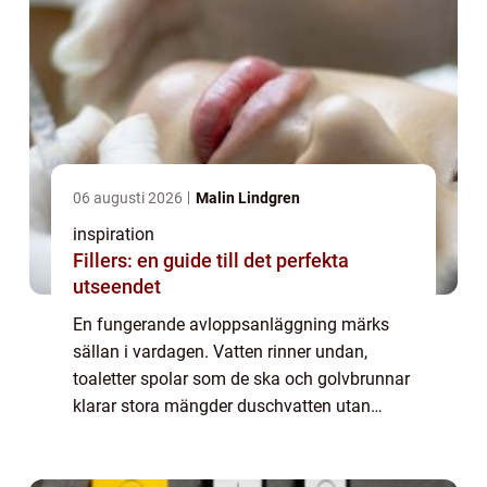
06 augusti 2026
Malin Lindgren
inspiration
Fillers: en guide till det perfekta
utseendet
En fungerande avloppsanläggning märks
sällan i vardagen. Vatten rinner undan,
toaletter spolar som de ska och golvbrunnar
klarar stora mängder duschvatten utan
problem. Men när avloppet plötsligt börjar
bubbla, lukt...