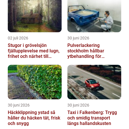
02 juli 2026
30 juni 2026
Stugor i grövelsjön
Pulverlackering
fjällupplevelse med lugn,
stockholm hållbar
frihet och närhet till
ytbehandling för
naturen
krävande miljöer
30 juni 2026
30 juni 2026
Häckklippning ystad så
Taxi i Falkenberg: Trygg
håller du häcken tät, frisk
och smidig transport
och snygg
längs hallandskusten