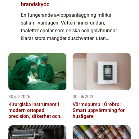
brandskydd
En fungerande avloppsanläggning märks
sällan i vardagen. Vatten rinner undan,
toaletter spolar som de ska och golvbrunnar
klarar stora mängder duschvatten utan
problem. Men när avloppet plötsligt börjar
bubbla, lukt...
30 juli 2026
30 juli 2026
Kirurgiska instrument i
Värmepump i Örebro:
modern ortopedi
Smart uppvärmning för
precision, säkerhet och
husägare
funktion