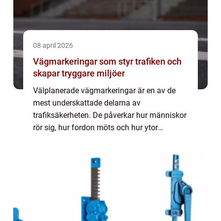
08 april 2026
Vägmarkeringar som styr trafiken och
skapar tryggare miljöer
Välplanerade vägmarkeringar är en av de
mest underskattade delarna av
trafiksäkerheten. De påverkar hur människor
rör sig, hur fordon möts och hur ytor
används i allt från bostadsområden och
skolor till industriområden och stora
trafikleder. När linj...