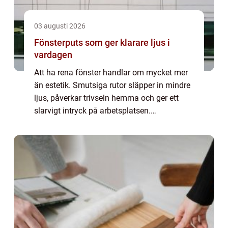
03 augusti 2026
Fönsterputs som ger klarare ljus i
vardagen
Att ha rena fönster handlar om mycket mer
än estetik. Smutsiga rutor släpper in mindre
ljus, påverkar trivseln hemma och ger ett
slarvigt intryck på arbetsplatsen.
Professionell Fönsterputs kan göra större
skillnad än många tror, både för hur rummen
...