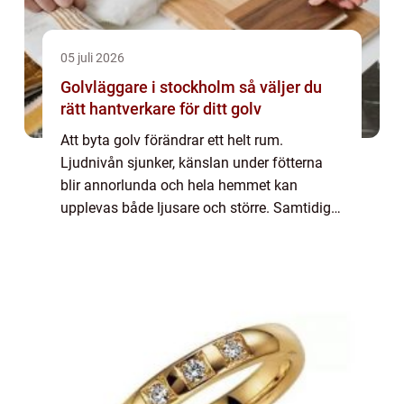
05 juli 2026
Golvläggare i stockholm så väljer du
rätt hantverkare för ditt golv
Att byta golv förändrar ett helt rum.
Ljudnivån sjunker, känslan under fötterna
blir annorlunda och hela hemmet kan
upplevas både ljusare och större. Samtidigt
är golvet en av de mest utsatta delarna i en
bostad. Därför spelar valet av golvläggare
st...