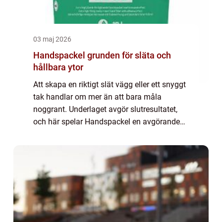
03 maj 2026
Handspackel grunden för släta och
hållbara ytor
Att skapa en riktigt slät vägg eller ett snyggt
tak handlar om mer än att bara måla
noggrant. Underlaget avgör slutresultatet,
och här spelar Handspackel en avgörande
roll. Med rätt spackel, rätt verktyg och en
tydlig arbetsmetod går det att förvandl...