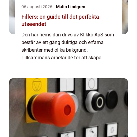
06 augusti 2026
Malin Lindgren
Fillers: en guide till det perfekta
utseendet
Den här hemsidan drivs av Klikko ApS som
består av ett gäng duktiga och erfarna
skribenter med olika bakgrund.
Tillsammans arbetar de för att skapa
aktuellt innehåll till den här sidan. Vi vet hur
utmanande det är att läsa och genomgå en
massa olika ...