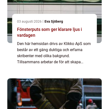
03 augusti 2026
Eva Sjöberg
Fönsterputs som ger klarare ljus i
vardagen
Den här hemsidan drivs av Klikko ApS som
består av ett gäng duktiga och erfarna
skribenter med olika bakgrund.
Tillsammans arbetar de för att skapa
aktuellt innehåll till den här sidan. Vi vet hur
utmanande det är att läsa och genomgå en
massa olika ...