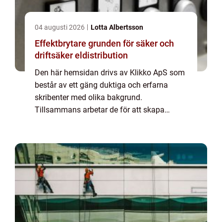
04 augusti 2026
Lotta Albertsson
Effektbrytare grunden för säker och
driftsäker eldistribution
Den här hemsidan drivs av Klikko ApS som
består av ett gäng duktiga och erfarna
skribenter med olika bakgrund.
Tillsammans arbetar de för att skapa
aktuellt innehåll till den här sidan. Vi vet hur
utmanande det är att läsa och genomgå en
massa olika ...