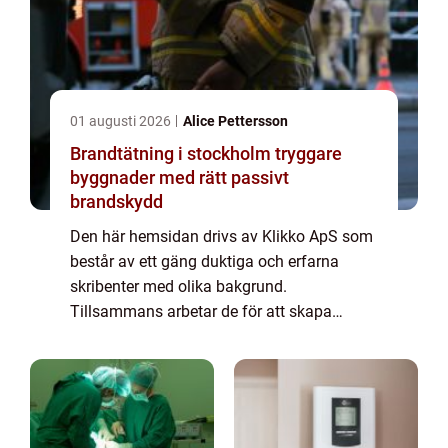
01 augusti 2026
Alice Pettersson
Brandtätning i stockholm tryggare
byggnader med rätt passivt
brandskydd
Den här hemsidan drivs av Klikko ApS som
består av ett gäng duktiga och erfarna
skribenter med olika bakgrund.
Tillsammans arbetar de för att skapa
aktuellt innehåll till den här sidan. Vi vet hur
utmanande det är att läsa och genomgå en
massa olika ...