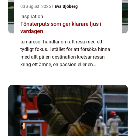
03 augusti 2026
Eva Sjöberg
inspiration
Fönsterputs som ger klarare ljus i
vardagen
temaresor handlar om att resa med ett
tydligt fokus. I stället för att försöka hinna
med allt på en destination kretsar resan
kring ett ämne, en passion eller en
upplevelse. Det kan vara natur, historia, mat,
kultur, vandring eller djurliv. Den som v...