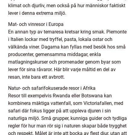
klimat och djurliv, men också på hur människor faktiskt
lever i denna extrema miljö.
Mat- och vinresor i Europa
En annan typ av temaresa kretsar kring smak. Piemonte
i Italien lockar med tryffel, pasta, lokala ostar och
välkända viner. Dagarna kan fyllas med besök hos små
producenter, gemensamma middagar, enkla
matlagningskurser och promenader genom byar som
lever för sina råvaror. Här blir varje måltid en del av
resan, inte bara ett avbrott.
Natur- och safarifokuserade resor i Afrika
Resor till exempelvis Rwanda eller Botswana kan
kombinera mäktiga vattenfall, som Victoriafallen, med
safari där fokus ligger på att uppleva djuren i sin
naturliga miljö. Små grupper, kunniga guider och tydliga
regler för hur man rör sig i naturen skapar både trygghet
och respekt. Målet är inte att bocka av flest djur, utan att