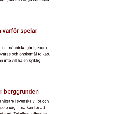
ste en människa går igenom.
besvaras och önskemål tolkas.
inte vill ha en kyrklig
ekt ur berggrunden
anligare i svenska villor och
olenergi i marken för att
et runt. Tekniken kräver en