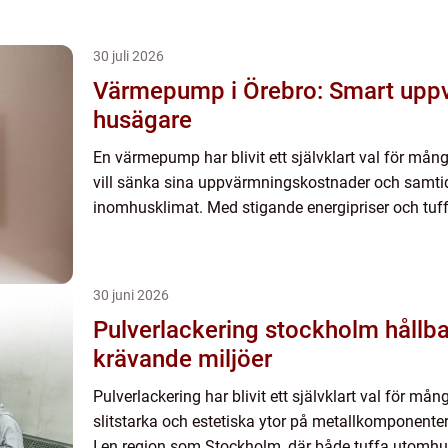
30 juli 2026
Värmepump i Örebro: Smart uppv
husägare
En värmepump har blivit ett självklart val för mån
vill sänka sina uppvärmningskostnader och samtidi
inomhusklimat. Med stigande energipriser och tuffa
30 juni 2026
Pulverlackering stockholm hållbar ytbehandling för
krävande miljöer
Pulverlackering har blivit ett självklart val för mån
slitstarka och estetiska ytor på metallkomponenter,
I en region som Stockholm, där både tuffa utomhu