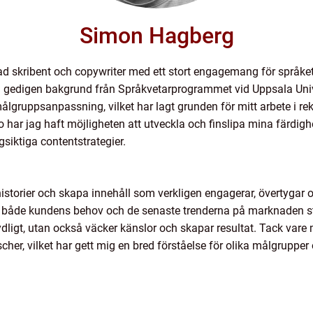
Simon Hagberg
d skribent och copywriter med ett stort engagemang för språket
 gedigen bakgrund från Språkvetarprogrammet vid Uppsala Univer
ålgruppsanpassning, vilket har lagt grunden för mitt arbete i re
ar jag haft möjligheten att utveckla och finslipa mina färdighe
siktiga contentstrategier.
a historier och skapa innehåll som verkligen engagerar, övertyga
i både kundens behov och de senaste trenderna på marknaden sträv
ligt, utan också väcker känslor och skapar resultat. Tack vare m
her, vilket har gett mig en bred förståelse för olika målgrupper