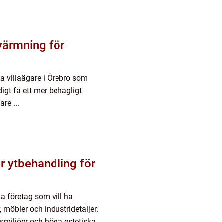
ärmning för
ga villaägare i Örebro som
gt få ett mer behagligt
re ...
ga företag som vill ha
 möbler och industridetaljer.
smiljöer och höga estetiska