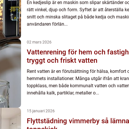
En kedjeslip är en maskin som slipar skärtänder och
rätt vinkel, djup och form. Syftet är att återställa
snitt och minska slitaget på både kedja och maski
användaren förlän...
02 mars 2026
Vattenrening för hem och fastigheter så 
tryggt och friskt vatten
Rent vatten är en förutsättning för hälsa, komfort 
hemmets installationer. Många utgår ifrån att kranv
toppklass, men både kommunalt vatten och vatten
innehålla kalk, partiklar, metaller o...
15 januari 2026
Flyttstädning vimmerby så lämnar du bostaden i