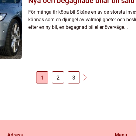
Nya och begagnade bilar till salu
För många är köpa bil Skåne en av de största invest
kännas som en djungel av valmöjligheter och besl
efter en ny bil, en begagnad bil eller överväge...
1
2
3
Adress
Menu