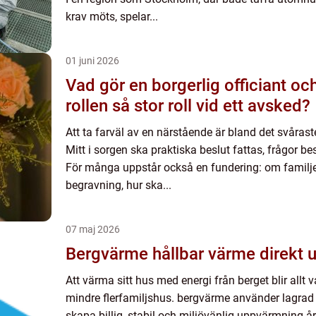
krav möts, spelar...
01 juni 2026
Vad gör en borgerlig officiant och varför spelar
rollen så stor roll vid ett avsked?
Att ta farväl av en närstående är bland det svåra
Mitt i sorgen ska praktiska beslut fattas, frågor 
För många uppstår också en fundering: om familjen 
begravning, hur ska...
07 maj 2026
Bergvärme hållbar värme dir
Att värma sitt hus med energi från berget blir allt v
mindre flerfamiljshus. bergvärme använder lagrad s
skapa billig, stabil och miljövänlig uppvärmning år