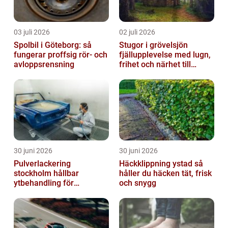
03 juli 2026
02 juli 2026
Spolbil i Göteborg: så
Stugor i grövelsjön
fungerar proffsig rör- och
fjällupplevelse med lugn,
avloppsrensning
frihet och närhet till
naturen
30 juni 2026
30 juni 2026
Pulverlackering
Häckklippning ystad så
stockholm hållbar
håller du häcken tät, frisk
ytbehandling för
och snygg
krävande miljöer