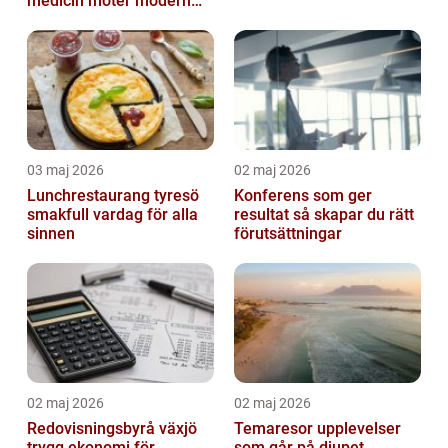
medicin möter modern
vardag
03 maj 2026
02 maj 2026
Lunchrestaurang tyresö
Konferens som ger
smakfull vardag för alla
resultat så skapar du rätt
sinnen
förutsättningar
02 maj 2026
02 maj 2026
Redovisningsbyrå växjö
Temaresor upplevelser
trygg ekonomi för
som går på djupet