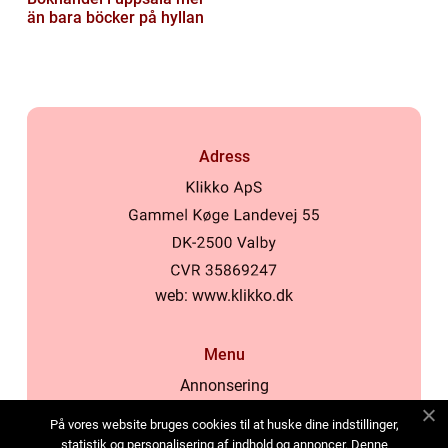
än bara böcker på hyllan
Adress
web:
www.klikko.dk
Menu
Annonsering
Om oss
På vores website bruges cookies til at huske dine indstillinger,
Cookies
statistik og personalisering af indhold og annoncer. Denne