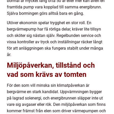
borrhål är mycket lång ofta 50 år eller mer kan även en
framtida pump vara kopplad till samma energibrunn.
Själva borrningen görs alltså bara en gång.
Utöver ekonomin spelar trygghet en stor roll. En
bergvärmepump har få rörliga delar, kräver lite tillsyn
och sköter sig nästan själv. Regelbunden service och
vissa kontroller av tryck och inställningar räcker långt
för att anläggningen ska fungera stabilt under många
år.
Miljöpåverkan, tillstånd och
vad som krävs av tomten
För den som vill minska sin klimatpåverkan är
bergvärme en stark kandidat. Uppvärmningen bygger
på lagrad solenergi, och energibrunnen släpper inte ut
vare sig avgaser eller rök. Den miljöpåverkan som finns
kommer främst från elen som driver värmepumpen och