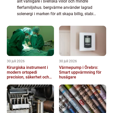
allt vanligare i svenska villor och mindre
flerfamiljshus. bergvärme använder lagrad
solenergi i marken för att skapa billig, stabil
och miljövänlig uppvärmning året runt.
Tekniken kräver en borrad energ...
30 juli 2026
30 juli 2026
Kirurgiska instrument i
Värmepump i Örebro:
modern ortopedi
Smart uppvärmning för
precision, säkerhet och
husägare
funktion