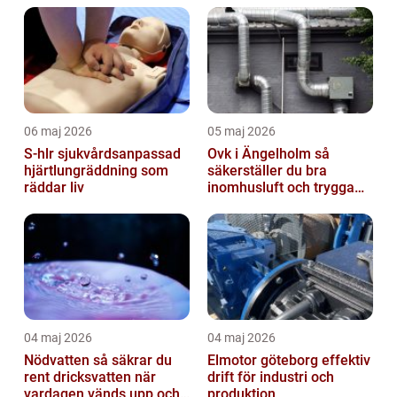
06 maj 2026
05 maj 2026
S-hlr sjukvårdsanpassad
Ovk i Ängelholm så
hjärtlungräddning som
säkerställer du bra
räddar liv
inomhusluft och trygga
fastigheter
04 maj 2026
04 maj 2026
Nödvatten så säkrar du
Elmotor göteborg effektiv
rent dricksvatten när
drift för industri och
vardagen vänds upp och
produktion