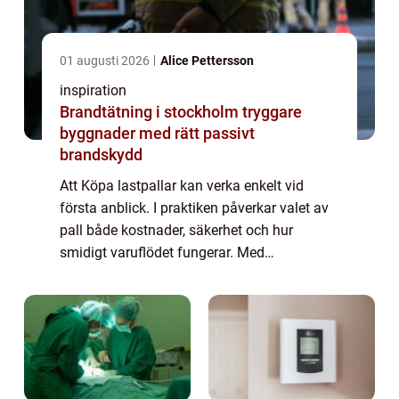
01 augusti 2026
Alice Pettersson
inspiration
Brandtätning i stockholm tryggare
byggnader med rätt passivt
brandskydd
Att Köpa lastpallar kan verka enkelt vid
första anblick. I praktiken påverkar valet av
pall både kostnader, säkerhet och hur
smidigt varuflödet fungerar. Med
genomtänkta beslut kring dimensioner,
kvalitet och material går det att spara
pengar, förenk...