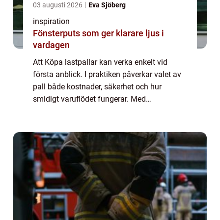
03 augusti 2026
Eva Sjöberg
inspiration
Fönsterputs som ger klarare ljus i
vardagen
Att Köpa lastpallar kan verka enkelt vid
första anblick. I praktiken påverkar valet av
pall både kostnader, säkerhet och hur
smidigt varuflödet fungerar. Med
genomtänkta beslut kring dimensioner,
kvalitet och material går det att spara
pengar, förenk...