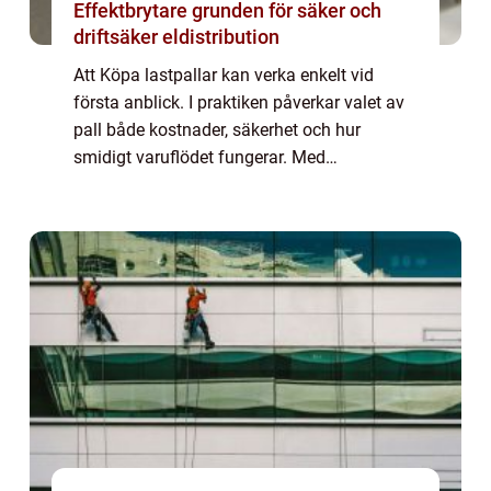
Effektbrytare grunden för säker och
driftsäker eldistribution
Att Köpa lastpallar kan verka enkelt vid
första anblick. I praktiken påverkar valet av
pall både kostnader, säkerhet och hur
smidigt varuflödet fungerar. Med
genomtänkta beslut kring dimensioner,
kvalitet och material går det att spara
pengar, förenk...