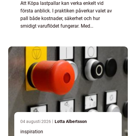
Att Köpa lastpallar kan verka enkelt vid
första anblick. I praktiken påverkar valet av
pall både kostnader, säkerhet och hur
smidigt varuflödet fungerar. Med
genomtänkta beslut kring dimensioner,
kvalitet och material går det att spara
pengar, förenk...
04 augusti 2026
Lotta Albertsson
inspiration