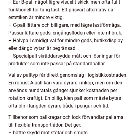
– Eur B-pall något lägre visuellt skick, men ofta fullt
funktionell för tung last. Ett prisvärt alternativ där
estetiken är mindre viktig.
– C-pall lättare och billigare, med lägre lastförmåga.
Passar lättare gods, engångsflöden eller internt bruk.
– Halvpall smidigt val för mindre gods, butiksdisplay
eller där golvytan är begränsad.
– Specialpall skräddarsydda mått och lösningar för
produkter som inte passar på standardpallar.
Val av palltyp får direkt genomslag i logistikkostnaden.
En robust A-pall kan vara dyrare i inköp, men om den
används hundratals gånger sjunker kostnaden per
rotation kraftigt. En billig, klen pall som måste bytas
ofta blir i längden dyrare både i pengar och tid.
Tillbehör som pallkragar och lock förvandlar pallarna
till flexibla transportlådor. Det ger:
– bättre skydd mot stötar och smuts