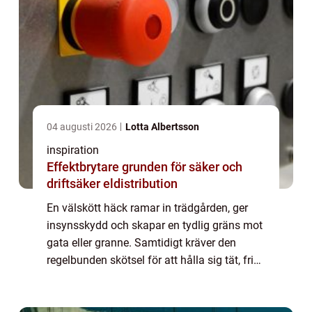
04 augusti 2026
Lotta Albertsson
inspiration
Effektbrytare grunden för säker och
driftsäker eldistribution
En välskött häck ramar in trädgården, ger
insynsskydd och skapar en tydlig gräns mot
gata eller granne. Samtidigt kräver den
regelbunden skötsel för att hålla sig tät, frisk
och jämn. Många villaägare i Ystad funderar
på när, hur och hur ofta häcken ...