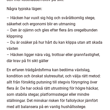
Några typiska lägen:
– Häcken har vuxit sig hög och svåråtkomlig stege,
säkerhet och ergonomi blir en utmaning
– Den är ojämn och gles efter flera års oregelbunden
klippning
– Du är osäker på hur hårt du kan klippa utan att skada
växten
– Häcken ligger nära väg, trottoar eller grannfastighet,
där krav på fri sikt gäller
En erfaren trädgårdsfirma kan bedöma växtslag,
kondition och önskat slutresultat, och välja rätt metod:
allt från försiktig putsning till stegvis föryngring över
flera år. De har också rätt utrustning för högre häckar,
som stabila stegar, platformsstegar eller mindre
ställningar. Det minskar risken för fallolyckor jämfört
med att balansera på en vanlig hushållsstege.