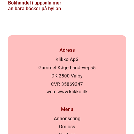
Bokhandel i uppsala mer
än bara böcker på hyllan
Adress
web:
www.klikko.dk
Menu
Annonsering
Om oss
På vores website bruges cookies til at huske dine indstillinger,