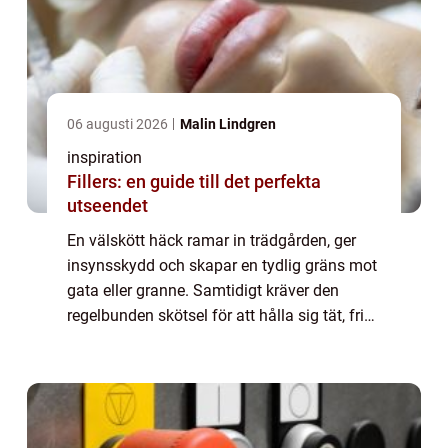
06 augusti 2026
Malin Lindgren
inspiration
Fillers: en guide till det perfekta
utseendet
En välskött häck ramar in trädgården, ger
insynsskydd och skapar en tydlig gräns mot
gata eller granne. Samtidigt kräver den
regelbunden skötsel för att hålla sig tät, frisk
och jämn. Många villaägare i Ystad funderar
på när, hur och hur ofta häcken ...