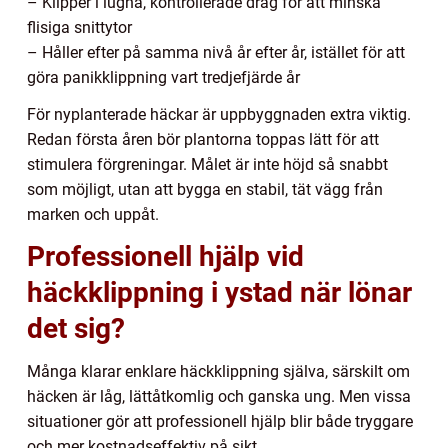
– Klipper i lugna, kontrollerade drag för att minska
flisiga snittytor
– Håller efter på samma nivå år efter år, istället för att
göra panikklippning vart tredjefjärde år
För nyplanterade häckar är uppbyggnaden extra viktig.
Redan första åren bör plantorna toppas lätt för att
stimulera förgreningar. Målet är inte höjd så snabbt
som möjligt, utan att bygga en stabil, tät vägg från
marken och uppåt.
Professionell hjälp vid
häckklippning i ystad när lönar
det sig?
Många klarar enklare häckklippning själva, särskilt om
häcken är låg, lättåtkomlig och ganska ung. Men vissa
situationer gör att professionell hjälp blir både tryggare
och mer kostnadseffektiv på sikt.