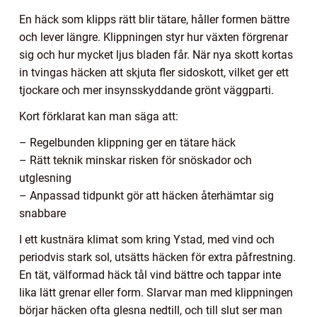
En häck som klipps rätt blir tätare, håller formen bättre
och lever längre. Klippningen styr hur växten förgrenar
sig och hur mycket ljus bladen får. När nya skott kortas
in tvingas häcken att skjuta fler sidoskott, vilket ger ett
tjockare och mer insynsskyddande grönt väggparti.
Kort förklarat kan man säga att:
– Regelbunden klippning ger en tätare häck
– Rätt teknik minskar risken för snöskador och
utglesning
– Anpassad tidpunkt gör att häcken återhämtar sig
snabbare
I ett kustnära klimat som kring Ystad, med vind och
periodvis stark sol, utsätts häcken för extra påfrestning.
En tät, välformad häck tål vind bättre och tappar inte
lika lätt grenar eller form. Slarvar man med klippningen
börjar häcken ofta glesna nedtill, och till slut ser man