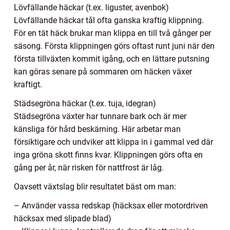
Lövfällande häckar (t.ex. liguster, avenbok)
Lövfällande häckar tål ofta ganska kraftig klippning.
För en tät häck brukar man klippa en till två gånger per
säsong. Första klippningen görs oftast runt juni när den
första tillväxten kommit igång, och en lättare putsning
kan göras senare på sommaren om häcken växer
kraftigt.
Städsegröna häckar (t.ex. tuja, idegran)
Städsegröna växter har tunnare bark och är mer
känsliga för hård beskärning. Här arbetar man
försiktigare och undviker att klippa in i gammal ved där
inga gröna skott finns kvar. Klippningen görs ofta en
gång per år, när risken för nattfrost är låg.
Oavsett växtslag blir resultatet bäst om man:
– Använder vassa redskap (häcksax eller motordriven
häcksax med slipade blad)