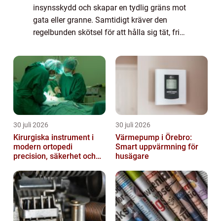
insynsskydd och skapar en tydlig gräns mot
gata eller granne. Samtidigt kräver den
regelbunden skötsel för att hålla sig tät, frisk
och jämn. Många villaägare i Ystad funderar
på när, hur och hur ofta häcken ...
30 juli 2026
30 juli 2026
Kirurgiska instrument i
Värmepump i Örebro:
modern ortopedi
Smart uppvärmning för
precision, säkerhet och
husägare
funktion