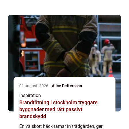
och jämn. Många villaägare i Ystad funderar
på när, hur och hur ofta häcken ...
01 augusti 2026
Alice Pettersson
inspiration
Brandtätning i stockholm tryggare
byggnader med rätt passivt
brandskydd
En välskött häck ramar in trädgården, ger