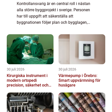
Kontrollansvarig är en central roll i nästan
alla större byggprojekt i sverige. Personen
har till uppgift att säkerställa att
byggnationen följer plan och bygglagen,
boverkets regler och de ritningar som ligger
till grund för bygglovet. Utan en erfar...
30 juli 2026
30 juli 2026
Kirurgiska instrument i
Värmepump i Örebro:
modern ortopedi
Smart uppvärmning för
precision, säkerhet och
husägare
funktion