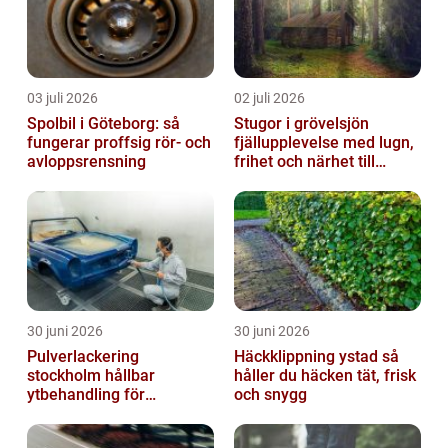
03 juli 2026
02 juli 2026
Spolbil i Göteborg: så
Stugor i grövelsjön
fungerar proffsig rör- och
fjällupplevelse med lugn,
avloppsrensning
frihet och närhet till
naturen
30 juni 2026
30 juni 2026
Pulverlackering
Häckklippning ystad så
stockholm hållbar
håller du häcken tät, frisk
ytbehandling för
och snygg
krävande miljöer