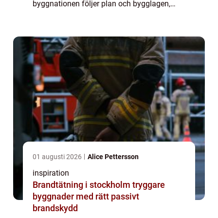
byggnationen följer plan och bygglagen,
boverkets regler och de ritningar som ligger
till grund för bygglovet. Utan en erfar...
01 augusti 2026
Alice Pettersson
inspiration
Brandtätning i stockholm tryggare
byggnader med rätt passivt
brandskydd