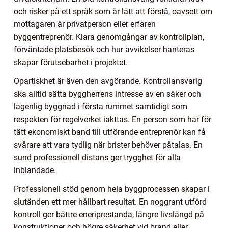
och risker på ett språk som är lätt att förstå, oavsett om
mottagaren är privatperson eller erfaren
byggentreprenör. Klara genomgångar av kontrollplan,
förväntade platsbesök och hur avvikelser hanteras
skapar förutsebarhet i projektet.
Opartiskhet är även den avgörande. Kontrollansvarig
ska alltid sätta byggherrens intresse av en säker och
lagenlig byggnad i första rummet samtidigt som
respekten för regelverket iakttas. En person som har för
tätt ekonomiskt band till utförande entreprenör kan få
svårare att vara tydlig när brister behöver påtalas. En
sund professionell distans ger trygghet för alla
inblandade.
Professionell stöd genom hela byggprocessen skapar i
slutänden ett mer hållbart resultat. En noggrant utförd
kontroll ger bättre eneriprestanda, längre livslängd på
konstruktioner och högre säkerhet vid brand eller