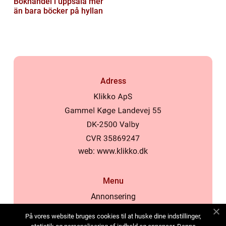
Bokhandel i uppsala mer
än bara böcker på hyllan
Adress
web:
www.klikko.dk
Menu
Annonsering
Om oss
På vores website bruges cookies til at huske dine indstillinger,
Cookies