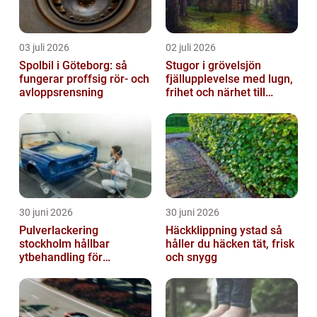
03 juli 2026
02 juli 2026
Spolbil i Göteborg: så
Stugor i grövelsjön
fungerar proffsig rör- och
fjällupplevelse med lugn,
avloppsrensning
frihet och närhet till
naturen
30 juni 2026
30 juni 2026
Pulverlackering
Häckklippning ystad så
stockholm hållbar
håller du häcken tät, frisk
ytbehandling för
och snygg
krävande miljöer