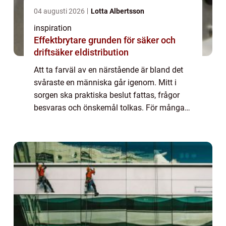
04 augusti 2026
Lotta Albertsson
inspiration
Effektbrytare grunden för säker och
driftsäker eldistribution
Att ta farväl av en närstående är bland det
svåraste en människa går igenom. Mitt i
sorgen ska praktiska beslut fattas, frågor
besvaras och önskemål tolkas. För många
uppstår också en fundering: om familjen
inte vill ha en kyrklig begravning, hur ska...