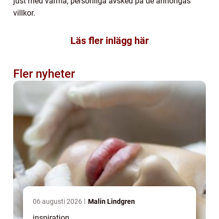
just med varma, personliga avsked på de anhörigas
villkor.
Läs fler inlägg här
Fler nyheter
06 augusti 2026
Malin Lindgren
inspiration