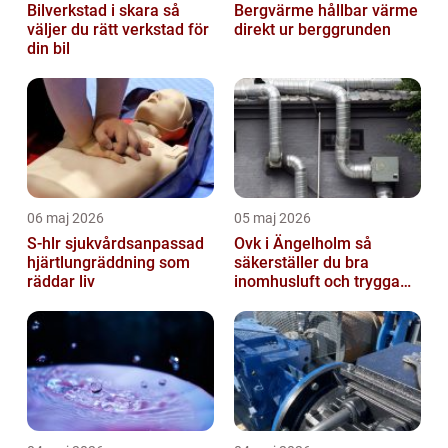
Bilverkstad i skara så
Bergvärme hållbar värme
väljer du rätt verkstad för
direkt ur berggrunden
din bil
06 maj 2026
05 maj 2026
S-hlr sjukvårdsanpassad
Ovk i Ängelholm så
hjärtlungräddning som
säkerställer du bra
räddar liv
inomhusluft och trygga
fastigheter