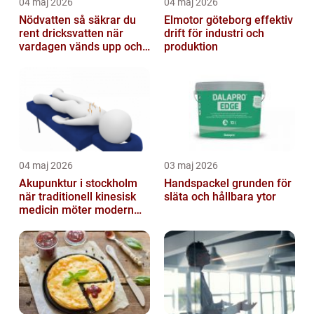
04 maj 2026
04 maj 2026
Nödvatten så säkrar du
Elmotor göteborg effektiv
rent dricksvatten när
drift för industri och
vardagen vänds upp och
produktion
ner
04 maj 2026
03 maj 2026
Akupunktur i stockholm
Handspackel grunden för
när traditionell kinesisk
släta och hållbara ytor
medicin möter modern
vardag