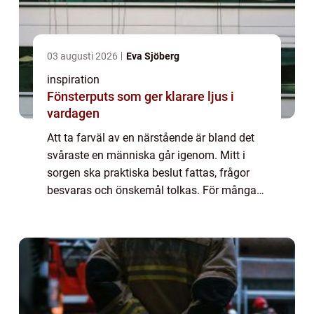
03 augusti 2026
Eva Sjöberg
inspiration
Fönsterputs som ger klarare ljus i
vardagen
Att ta farväl av en närstående är bland det
svåraste en människa går igenom. Mitt i
sorgen ska praktiska beslut fattas, frågor
besvaras och önskemål tolkas. För många
uppstår också en fundering: om familjen
inte vill ha en kyrklig begravning, hur ska...