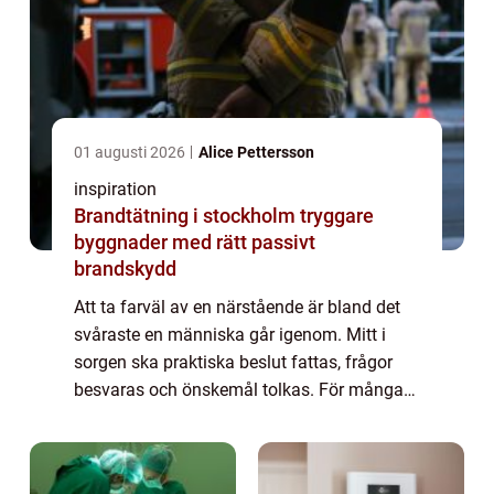
01 augusti 2026
Alice Pettersson
inspiration
Brandtätning i stockholm tryggare
byggnader med rätt passivt
brandskydd
Att ta farväl av en närstående är bland det
svåraste en människa går igenom. Mitt i
sorgen ska praktiska beslut fattas, frågor
besvaras och önskemål tolkas. För många
uppstår också en fundering: om familjen
inte vill ha en kyrklig begravning, hur ska...