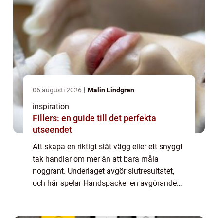
06 augusti 2026
Malin Lindgren
inspiration
Fillers: en guide till det perfekta
utseendet
Att skapa en riktigt slät vägg eller ett snyggt
tak handlar om mer än att bara måla
noggrant. Underlaget avgör slutresultatet,
och här spelar Handspackel en avgörande
roll. Med rätt spackel, rätt verktyg och en
tydlig arbetsmetod går det att förvandl...