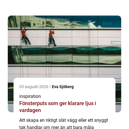
roll. Med rätt spackel, rätt verktyg och en
tydlig arbetsmetod går det att förvandl...
03 augusti 2026
Eva Sjöberg
inspiration
Fönsterputs som ger klarare ljus i
vardagen
Att skapa en riktigt slät vägg eller ett snyggt
tak handlar om mer än att bara måla