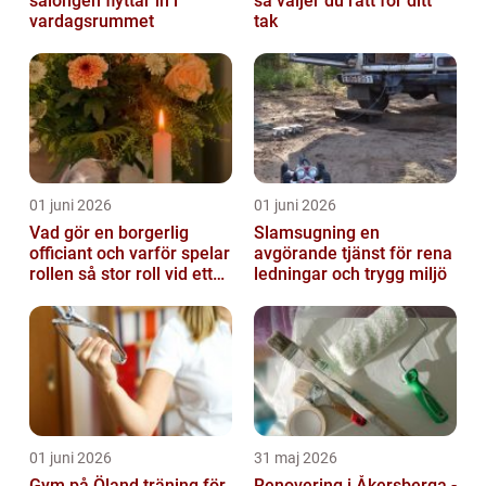
salongen flyttar in i
så väljer du rätt för ditt
vardagsrummet
tak
01 juni 2026
01 juni 2026
Vad gör en borgerlig
Slamsugning en
officiant och varför spelar
avgörande tjänst för rena
rollen så stor roll vid ett
ledningar och trygg miljö
avsked?
01 juni 2026
31 maj 2026
Gym på Öland träning för
Renovering i Åkersberga -