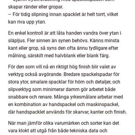
skapar ränder eller gropar.
– För tidig slipning innan spacklet är helt torrt, vilket
kan riva upp ytan.
En enkel kontroll är att låta handen vandra över ytan i
släpljus. Fler sinnen än synen behövs. Känns minsta
kant eller grop, så syns den ofta ännu tydligare efter
målning, särskilt med halvblank eller blank färg.
För den som vill nå en riktigt hög finish blir valet av
verktyg också avgörande. Bredare spackelspadar för
stora ytor, smalare spacklar för hörn och detaljer, och
slipverktyg som minimerar damm gör arbetet både
snabbare och renare. Många yrkesmålare arbetar med
en kombination av handspackel och maskinspackel,
där handspacklet används för skarvar, kanter och finish.
När man jämför olika varumärken och sorter kan det
vara klokt att utgå från både tekniska data och