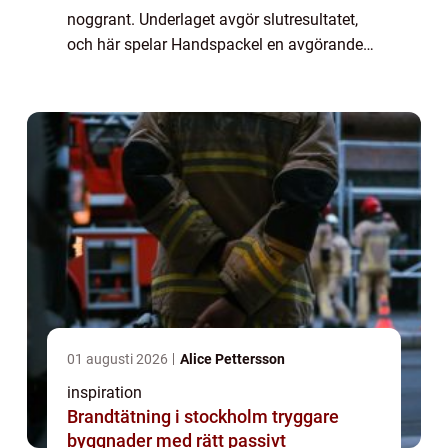
noggrant. Underlaget avgör slutresultatet,
och här spelar Handspackel en avgörande
roll. Med rätt spackel, rätt verktyg och en
tydlig arbetsmetod går det att förvandl...
01 augusti 2026
Alice Pettersson
inspiration
Brandtätning i stockholm tryggare
byggnader med rätt passivt