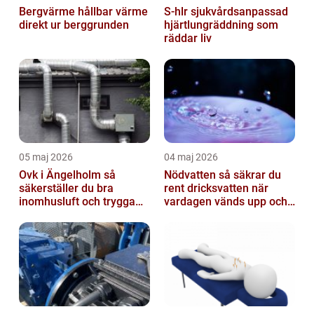
Bergvärme hållbar värme
S-hlr sjukvårdsanpassad
direkt ur berggrunden
hjärtlungräddning som
räddar liv
05 maj 2026
04 maj 2026
Ovk i Ängelholm så
Nödvatten så säkrar du
säkerställer du bra
rent dricksvatten när
inomhusluft och trygga
vardagen vänds upp och
fastigheter
ner