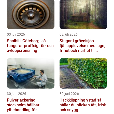
03 juli 2026
02 juli 2026
Spolbil i Göteborg: så
Stugor i grövelsjön
fungerar proffsig rör- och
fjällupplevelse med lugn,
avloppsrensning
frihet och närhet till
naturen
30 juni 2026
30 juni 2026
Pulverlackering
Häckklippning ystad så
stockholm hållbar
håller du häcken tät, frisk
ytbehandling för
och snygg