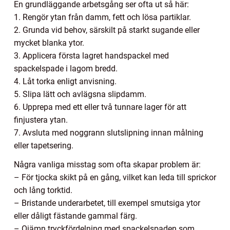
En grundläggande arbetsgång ser ofta ut så här:
1. Rengör ytan från damm, fett och lösa partiklar.
2. Grunda vid behov, särskilt på starkt sugande eller
mycket blanka ytor.
3. Applicera första lagret handspackel med
spackelspade i lagom bredd.
4. Låt torka enligt anvisning.
5. Slipa lätt och avlägsna slipdamm.
6. Upprepa med ett eller två tunnare lager för att
finjustera ytan.
7. Avsluta med noggrann slutslipning innan målning
eller tapetsering.
Några vanliga misstag som ofta skapar problem är:
– För tjocka skikt på en gång, vilket kan leda till sprickor
och lång torktid.
– Bristande underarbetet, till exempel smutsiga ytor
eller dåligt fästande gammal färg.
– Ojämn tryckfördelning med spackelspaden som