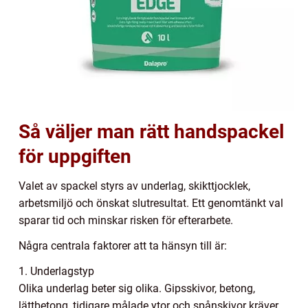
Så väljer man rätt handspackel
för uppgiften
Valet av spackel styrs av underlag, skikttjocklek,
arbetsmiljö och önskat slutresultat. Ett genomtänkt val
sparar tid och minskar risken för efterarbete.
Några centrala faktorer att ta hänsyn till är:
1. Underlagstyp
Olika underlag beter sig olika. Gipsskivor, betong,
lättbetong, tidigare målade ytor och spånskivor kräver