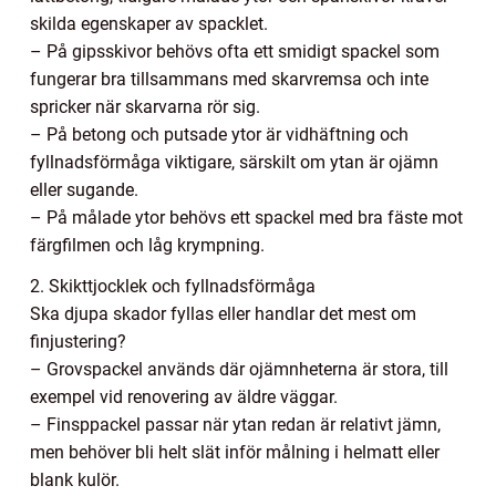
skilda egenskaper av spacklet.
– På gipsskivor behövs ofta ett smidigt spackel som
fungerar bra tillsammans med skarvremsa och inte
spricker när skarvarna rör sig.
– På betong och putsade ytor är vidhäftning och
fyllnadsförmåga viktigare, särskilt om ytan är ojämn
eller sugande.
– På målade ytor behövs ett spackel med bra fäste mot
färgfilmen och låg krympning.
2. Skikttjocklek och fyllnadsförmåga
Ska djupa skador fyllas eller handlar det mest om
finjustering?
– Grovspackel används där ojämnheterna är stora, till
exempel vid renovering av äldre väggar.
– Finsppackel passar när ytan redan är relativt jämn,
men behöver bli helt slät inför målning i helmatt eller
blank kulör.