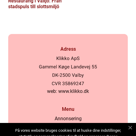
Restaurang i Växjö: Från
stadspuls till slottsmiljö
Adress
web:
www.klikko.dk
Menu
Annonsering
Om oss
På vores website bruges cookies til at huske dine indstillinger,
Cookies