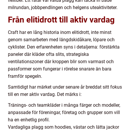
flexibel. Ett fåtal väl valda plagg kan täcka in både
milrundan, jobbpendlingen och helgens uteaktiviteter.
Från elitidrott till aktiv vardag
Craft har en lång historia inom elitidrott, inte minst
genom samarbeten med längdskidåkare, löpare och
cyklister. Den erfarenheten syns i detaljerna: förstärkta
paneler där kläder ofta slits, strategiska
ventilationszoner där kroppen blir som varmast och
passformer som fungerar i rörelse snarare än bara
framför spegeln.
Samtidigt har märket under senare år breddat sitt fokus
till en mer aktiv vardag. Det märks i:
Tränings- och teamkläder i många färger och modeller,
anpassade för föreningar, företag och grupper som vill
ha en enhetlig profil.
Vardagliga plagg som hoodies, västar och lätta jackor