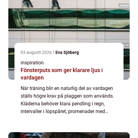
03 augusti 2026
Eva Sjöberg
inspiration
Fönsterputs som ger klarare ljus i
vardagen
När träning blir en naturlig del av vardagen
ställs högre krav på plaggen som används.
Kläderna behöver klara pendling i regn,
intervaller i löpspåret, promenader med
barnvagn och stillasittande möten ibland
under samma dag. Här sticker Craft ut som
...