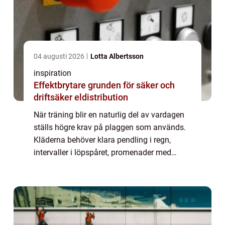
04 augusti 2026
Lotta Albertsson
inspiration
Effektbrytare grunden för säker och
driftsäker eldistribution
När träning blir en naturlig del av vardagen
ställs högre krav på plaggen som används.
Kläderna behöver klara pendling i regn,
intervaller i löpspåret, promenader med
barnvagn och stillasittande möten ibland
under samma dag. Här sticker Craft ut som
...