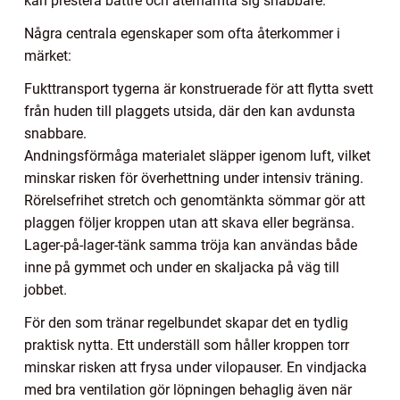
kan prestera bättre och återhämta sig snabbare.
Några centrala egenskaper som ofta återkommer i
märket:
Fukttransport tygerna är konstruerade för att flytta svett
från huden till plaggets utsida, där den kan avdunsta
snabbare.
Andningsförmåga materialet släpper igenom luft, vilket
minskar risken för överhettning under intensiv träning.
Rörelsefrihet stretch och genomtänkta sömmar gör att
plaggen följer kroppen utan att skava eller begränsa.
Lager-på-lager-tänk samma tröja kan användas både
inne på gymmet och under en skaljacka på väg till
jobbet.
För den som tränar regelbundet skapar det en tydlig
praktisk nytta. Ett underställ som håller kroppen torr
minskar risken att frysa under vilopauser. En vindjacka
med bra ventilation gör löpningen behaglig även när