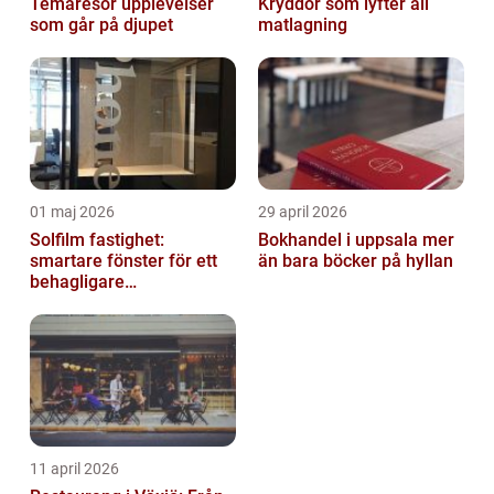
Temaresor upplevelser
Kryddor som lyfter all
som går på djupet
matlagning
01 maj 2026
29 april 2026
Solfilm fastighet:
Bokhandel i uppsala mer
smartare fönster för ett
än bara böcker på hyllan
behagligare
inomhusklimat
11 april 2026