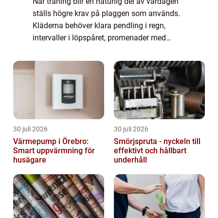
När träning blir en naturlig del av vardagen
ställs högre krav på plaggen som används.
Kläderna behöver klara pendling i regn,
intervaller i löpspåret, promenader med
barnvagn och stillasittande möten ibland
under samma dag. Här sticker Craft ut som
...
30 juli 2026
30 juli 2026
Värmepump i Örebro:
Smörjspruta - nyckeln till
Smart uppvärmning för
effektivt och hållbart
husägare
underhåll