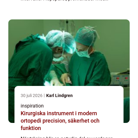
barnvagn och stillasittande möten ibland
under samma dag. Här sticker Craft ut som
...
30 juli 2026
Karl Lindgren
inspiration
Kirurgiska instrument i modern
ortopedi precision, säkerhet och
funktion