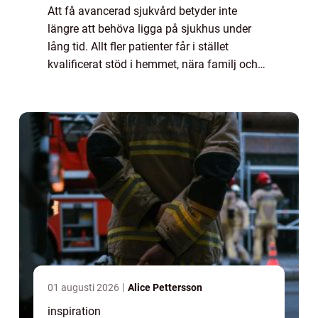
Att få avancerad sjukvård betyder inte
längre att behöva ligga på sjukhus under
lång tid. Allt fler patienter får i stället
kvalificerat stöd i hemmet, nära familj och
vardag. ASIH avancerad sjukvård i hemmet
har vuxit fram som ett viktigt komplement...
01 augusti 2026
Alice Pettersson
inspiration