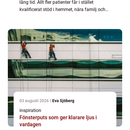
lång tid. Allt fler patienter får i stället
kvalificerat stöd i hemmet, nära familj och
vardag. ASIH avancerad sjukvård i hemmet
har vuxit fram som ett viktigt komplement...
03 augusti 2026
Eva Sjöberg
inspiration
Fönsterputs som ger klarare ljus i
vardagen