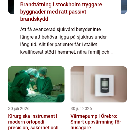
Brandtätning i stockholm tryggare
byggnader med rätt passivt
brandskydd
Att få avancerad sjukvård betyder inte
längre att behöva ligga på sjukhus under
lång tid. Allt fler patienter får i stället
kvalificerat stöd i hemmet, nära familj och
vardag. ASIH avancerad sjukvård i hemmet
har vuxit fram som ett viktigt komplement...
30 juli 2026
30 juli 2026
Kirurgiska instrument i
Värmepump i Örebro:
modern ortopedi
Smart uppvärmning för
precision, säkerhet och
husägare
funktion