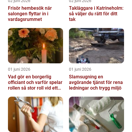
02 juni 2026
02 juni 2026
Frisör hembesök när
Takläggare i Katrineholm:
salongen flyttar in i
så väljer du rätt för ditt
vardagsrummet
tak
01 juni 2026
01 juni 2026
Vad gör en borgerlig
Slamsugning en
officiant och varför spelar
avgörande tjänst för rena
rollen så stor roll vid ett
ledningar och trygg miljö
avsked?