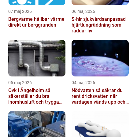
07 maj 2026
06 maj 2026
Bergvärme hållbar värme
S-hlr sjukvårdsanpassad
direkt ur berggrunden
hjärtlungräddning som
räddar liv
05 maj 2026
04 maj 2026
Ovk i Ängelholm så
Nödvatten så säkrar du
säkerställer du bra
rent dricksvatten när
inomhusluft och trygga
vardagen vänds upp och
fastigheter
ner