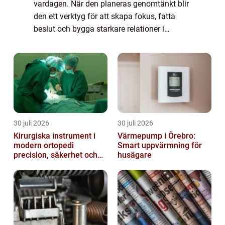
vardagen. När den planeras genomtänkt blir
den ett verktyg för att skapa fokus, fatta
beslut och bygga starkare relationer i
arbetsgruppen. Många företag lägger stora
summor på resor, teknik och aktiviteter, men
m...
30 juli 2026
30 juli 2026
Kirurgiska instrument i
Värmepump i Örebro:
modern ortopedi
Smart uppvärmning för
precision, säkerhet och
husägare
funktion