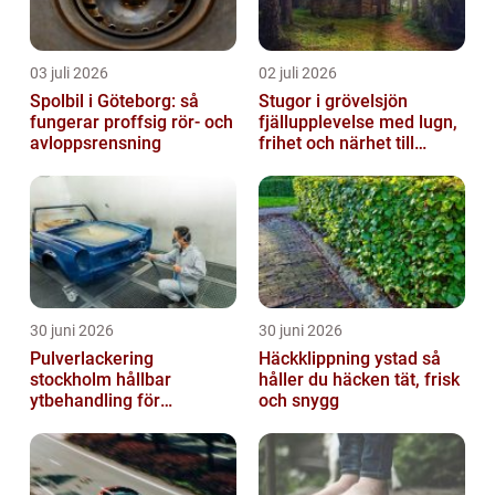
03 juli 2026
02 juli 2026
Spolbil i Göteborg: så
Stugor i grövelsjön
fungerar proffsig rör- och
fjällupplevelse med lugn,
avloppsrensning
frihet och närhet till
naturen
30 juni 2026
30 juni 2026
Pulverlackering
Häckklippning ystad så
stockholm hållbar
håller du häcken tät, frisk
ytbehandling för
och snygg
krävande miljöer