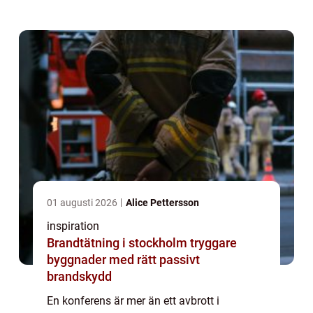
arbetsgruppen. Många företag lägger stora
summor på resor, teknik och aktiviteter, men
m...
01 augusti 2026
Alice Pettersson
inspiration
Brandtätning i stockholm tryggare
byggnader med rätt passivt
brandskydd
En konferens är mer än ett avbrott i