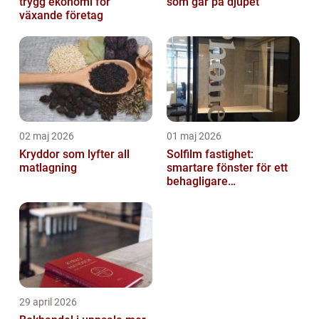
trygg ekonomi för
som går på djupet
växande företag
02 maj 2026
01 maj 2026
Kryddor som lyfter all
Solfilm fastighet:
matlagning
smartare fönster för ett
behagligare
inomhusklimat
29 april 2026