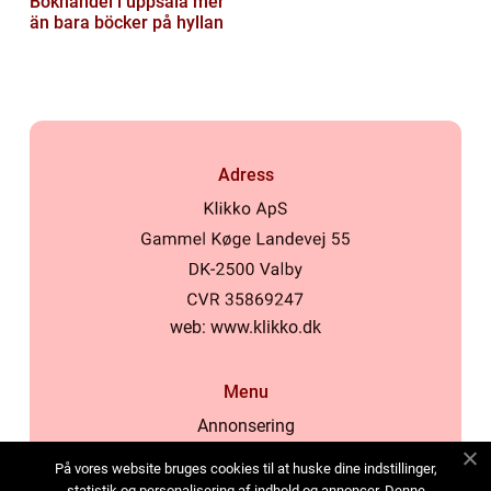
Bokhandel i uppsala mer
än bara böcker på hyllan
Adress
web:
www.klikko.dk
Menu
Annonsering
Om oss
På vores website bruges cookies til at huske dine indstillinger,
Cookies
statistik og personalisering af indhold og annoncer. Denne