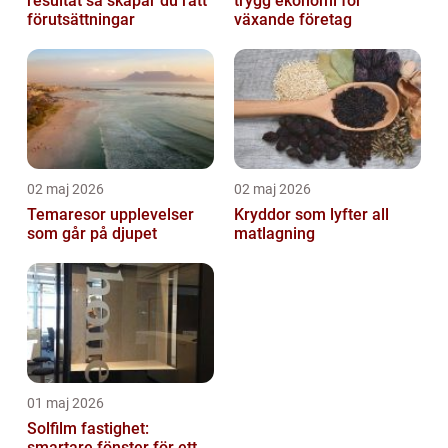
resultat så skapar du rätt
trygg ekonomi för
förutsättningar
växande företag
02 maj 2026
02 maj 2026
Temaresor upplevelser
Kryddor som lyfter all
som går på djupet
matlagning
01 maj 2026
Solfilm fastighet:
smartare fönster för ett