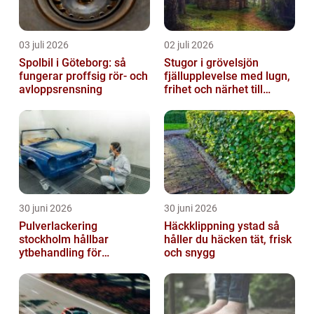
03 juli 2026
02 juli 2026
Spolbil i Göteborg: så
Stugor i grövelsjön
fungerar proffsig rör- och
fjällupplevelse med lugn,
avloppsrensning
frihet och närhet till
naturen
30 juni 2026
30 juni 2026
Pulverlackering
Häckklippning ystad så
stockholm hållbar
håller du häcken tät, frisk
ytbehandling för
och snygg
krävande miljöer