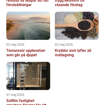
resultat så skapar du rätt
trygg ekonomi för
förutsättningar
växande företag
02 maj 2026
02 maj 2026
Temaresor upplevelser
Kryddor som lyfter all
som går på djupet
matlagning
01 maj 2026
Solfilm fastighet: