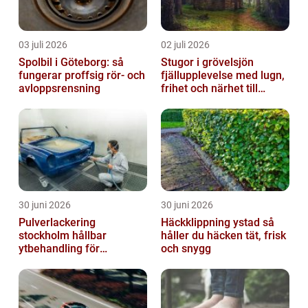
03 juli 2026
02 juli 2026
Spolbil i Göteborg: så
Stugor i grövelsjön
fungerar proffsig rör- och
fjällupplevelse med lugn,
avloppsrensning
frihet och närhet till
naturen
30 juni 2026
30 juni 2026
Pulverlackering
Häckklippning ystad så
stockholm hållbar
håller du häcken tät, frisk
ytbehandling för
och snygg
krävande miljöer