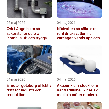
05 maj 2026
04 maj 2026
Ovk i Ängelholm så
Nödvatten så säkrar du
säkerställer du bra
rent dricksvatten när
inomhusluft och trygga
vardagen vänds upp och
fastigheter
ner
04 maj 2026
04 maj 2026
Elmotor göteborg effektiv
Akupunktur i stockholm
drift för industri och
när traditionell kinesisk
produktion
medicin möter modern
vardag