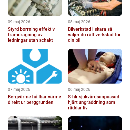
09 maj 2026
08 maj 2026
Styrd borrning effektiv
Bilverkstad i skara så
framdragning av
väljer du rätt verkstad för
ledningar utan schakt
din bil
07 maj 2026
06 maj 2026
Bergvärme hållbar värme
S-hlr sjukvårdsanpassad
direkt ur berggrunden
hjärtlungräddning som
räddar liv