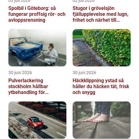
03 juli 2026
02 juli 2026
Spolbil i Göteborg: så
Stugor i grövelsjön
fungerar proffsig rör- och
fjällupplevelse med lugn,
avloppsrensning
frihet och närhet till
naturen
30 juni 2026
30 juni 2026
Pulverlackering
Häckklippning ystad så
stockholm hållbar
håller du häcken tät, frisk
ytbehandling för
och snygg
krävande miljöer