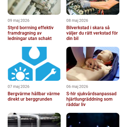
09 maj 2026
08 maj 2026
Styrd borrning effektiv
Bilverkstad i skara så
framdragning av
väljer du rätt verkstad för
ledningar utan schakt
din bil
07 maj 2026
06 maj 2026
Bergvärme hållbar värme
S-hlr sjukvårdsanpassad
direkt ur berggrunden
hjärtlungräddning som
räddar liv