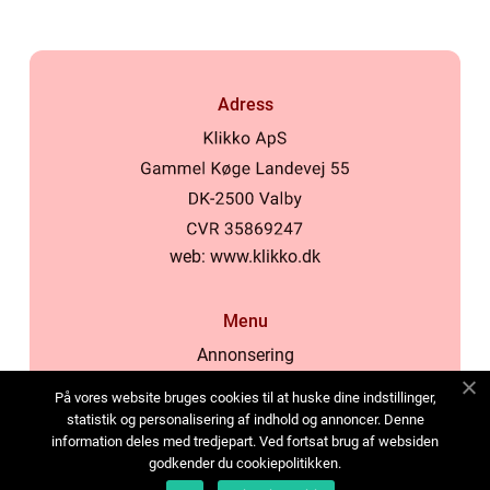
Adress
web:
www.klikko.dk
Menu
Annonsering
Om oss
På vores website bruges cookies til at huske dine indstillinger,
Cookies
statistik og personalisering af indhold og annoncer. Denne
information deles med tredjepart. Ved fortsat brug af websiden
Kontakta oss
godkender du cookiepolitikken.
Sitemap