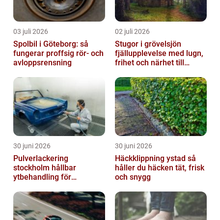
03 juli 2026
02 juli 2026
Spolbil i Göteborg: så
Stugor i grövelsjön
fungerar proffsig rör- och
fjällupplevelse med lugn,
avloppsrensning
frihet och närhet till
naturen
30 juni 2026
30 juni 2026
Pulverlackering
Häckklippning ystad så
stockholm hållbar
håller du häcken tät, frisk
ytbehandling för
och snygg
krävande miljöer