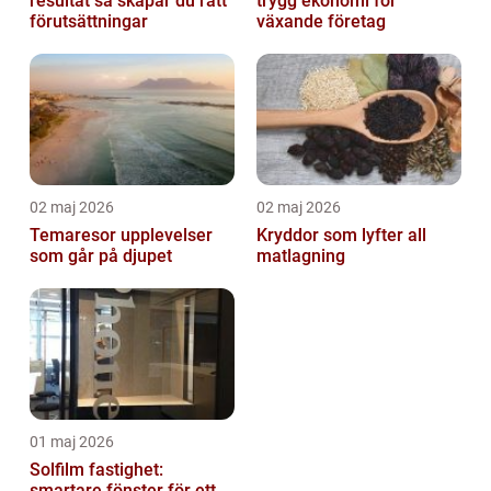
resultat så skapar du rätt
trygg ekonomi för
förutsättningar
växande företag
02 maj 2026
02 maj 2026
Temaresor upplevelser
Kryddor som lyfter all
som går på djupet
matlagning
01 maj 2026
Solfilm fastighet:
smartare fönster för ett