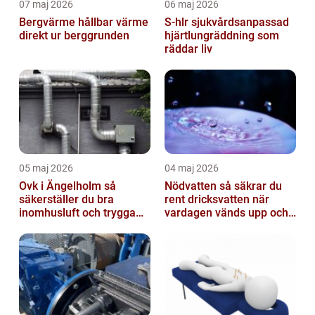
07 maj 2026
06 maj 2026
Bergvärme hållbar värme
S-hlr sjukvårdsanpassad
direkt ur berggrunden
hjärtlungräddning som
räddar liv
05 maj 2026
04 maj 2026
Ovk i Ängelholm så
Nödvatten så säkrar du
säkerställer du bra
rent dricksvatten när
inomhusluft och trygga
vardagen vänds upp och
fastigheter
ner