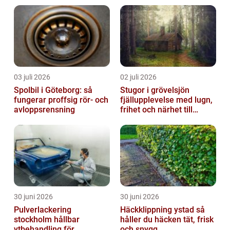
03 juli 2026
02 juli 2026
Spolbil i Göteborg: så
Stugor i grövelsjön
fungerar proffsig rör- och
fjällupplevelse med lugn,
avloppsrensning
frihet och närhet till
naturen
30 juni 2026
30 juni 2026
Pulverlackering
Häckklippning ystad så
stockholm hållbar
håller du häcken tät, frisk
ytbehandling för
och snygg