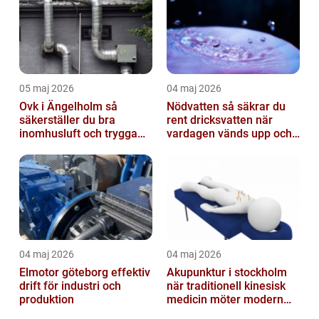
05 maj 2026
04 maj 2026
Ovk i Ängelholm så
Nödvatten så säkrar du
säkerställer du bra
rent dricksvatten när
inomhusluft och trygga
vardagen vänds upp och
fastigheter
ner
04 maj 2026
04 maj 2026
Elmotor göteborg effektiv
Akupunktur i stockholm
drift för industri och
när traditionell kinesisk
produktion
medicin möter modern
vardag