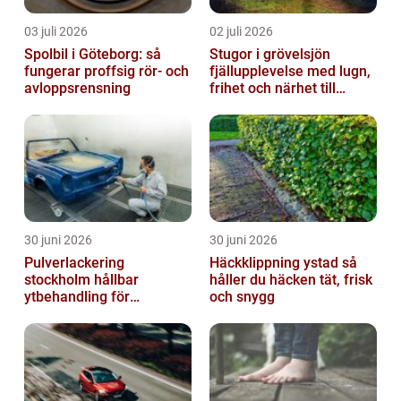
03 juli 2026
02 juli 2026
Spolbil i Göteborg: så
Stugor i grövelsjön
fungerar proffsig rör- och
fjällupplevelse med lugn,
avloppsrensning
frihet och närhet till
naturen
30 juni 2026
30 juni 2026
Pulverlackering
Häckklippning ystad så
stockholm hållbar
håller du häcken tät, frisk
ytbehandling för
och snygg
krävande miljöer