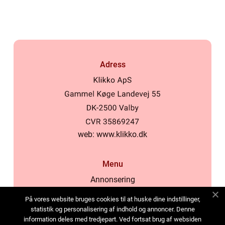
inomhusklimat
Adress
web:
www.klikko.dk
Menu
Annonsering
Om oss
På vores website bruges cookies til at huske dine indstillinger,
Cookies
statistik og personalisering af indhold og annoncer. Denne
information deles med tredjepart. Ved fortsat brug af websiden
Kontakta oss