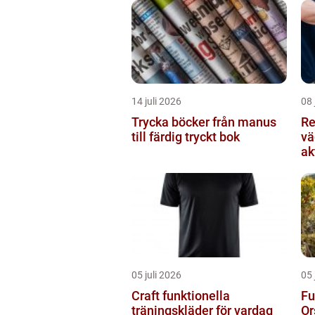
14 juli 2026
08 
Trycka böcker från manus
Re
till färdig tryckt bok
vä
ak
05 juli 2026
05 
Craft funktionella
Fu
träningskläder för vardag
Or