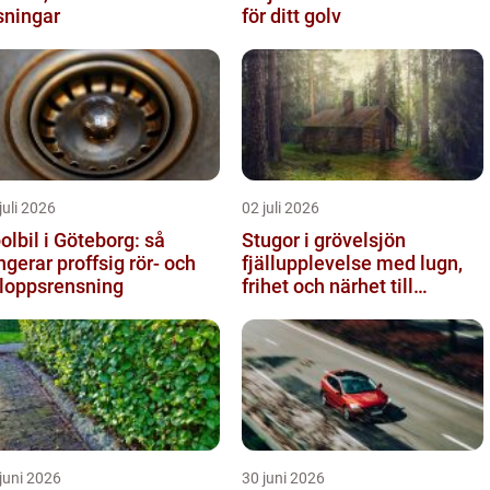
sningar
för ditt golv
juli 2026
02 juli 2026
olbil i Göteborg: så
Stugor i grövelsjön
ngerar proffsig rör- och
fjällupplevelse med lugn,
loppsrensning
frihet och närhet till
naturen
juni 2026
30 juni 2026