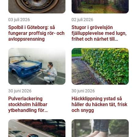
03 juli 2026
02 juli 2026
Spolbil i Göteborg: så
Stugor i grövelsjön
fungerar proffsig rör- och
fjällupplevelse med lugn,
avloppsrensning
frihet och närhet till
naturen
30 juni 2026
30 juni 2026
Pulverlackering
Häckklippning ystad så
stockholm hållbar
håller du häcken tät, frisk
ytbehandling för
och snygg
krävande miljöer