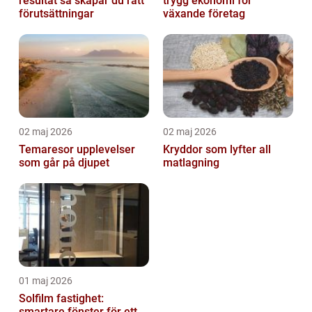
resultat så skapar du rätt
trygg ekonomi för
förutsättningar
växande företag
02 maj 2026
02 maj 2026
Temaresor upplevelser
Kryddor som lyfter all
som går på djupet
matlagning
01 maj 2026
Solfilm fastighet:
smartare fönster för ett