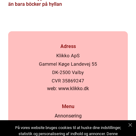
än bara böcker på hyllan
Adress
web:
www.klikko.dk
Menu
Annonsering
Om oss
På vores website bruges cookies til at huske dine indstillinger,
Cookies
statistik og personalisering af indhold og annoncer. Denne