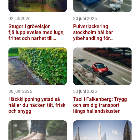
02 juli 2026
30 juni 2026
Stugor i grövelsjön
Pulverlackering
fjällupplevelse med lugn,
stockholm hållbar
frihet och närhet till
ytbehandling för
naturen
krävande miljöer
30 juni 2026
30 juni 2026
Häckklippning ystad så
Taxi i Falkenberg: Trygg
håller du häcken tät, frisk
och smidig transport
och snygg
längs hallandskusten