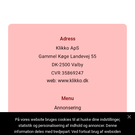
inomhusklimat
Adress
web:
www.klikko.dk
Menu
Annonsering
Om oss
På vores website bruges cookies til at huske dine indstillinger,
Cookies
statistik og personalisering af indhold og annoncer. Denne
information deles med tredjepart. Ved fortsat brug af websiden
Kontakta oss