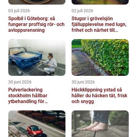
03 juli 2026
02 juli 2026
Spolbil i Göteborg: så
Stugor i grövelsjön
fungerar proffsig rör- och
fjällupplevelse med lugn,
avloppsrensning
frihet och närhet till
naturen
30 juni 2026
30 juni 2026
Pulverlackering
Häckklippning ystad så
stockholm hållbar
håller du häcken tät, frisk
ytbehandling för
och snygg
krävande miljöer