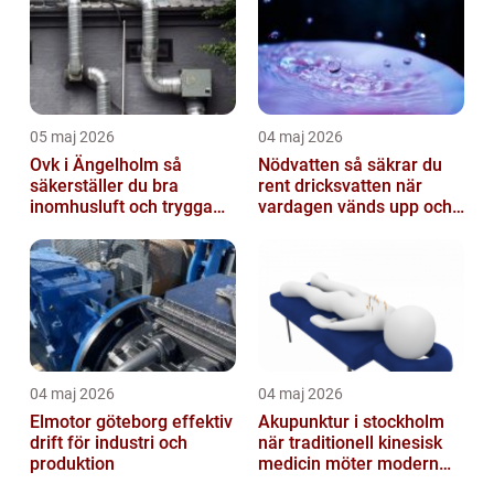
05 maj 2026
04 maj 2026
Ovk i Ängelholm så
Nödvatten så säkrar du
säkerställer du bra
rent dricksvatten när
inomhusluft och trygga
vardagen vänds upp och
fastigheter
ner
04 maj 2026
04 maj 2026
Elmotor göteborg effektiv
Akupunktur i stockholm
drift för industri och
när traditionell kinesisk
produktion
medicin möter modern
vardag