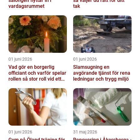
salongen flyttar in i
så väljer du rätt för ditt
vardagsrummet
tak
01 juni 2026
01 juni 2026
Vad gör en borgerlig
Slamsugning en
officiant och varför spelar
avgörande tjänst för rena
rollen så stor roll vid ett
ledningar och trygg miljö
avsked?
01 juni 2026
31 maj 2026
Gym på Öland träning för
Renovering i Åkersberga -