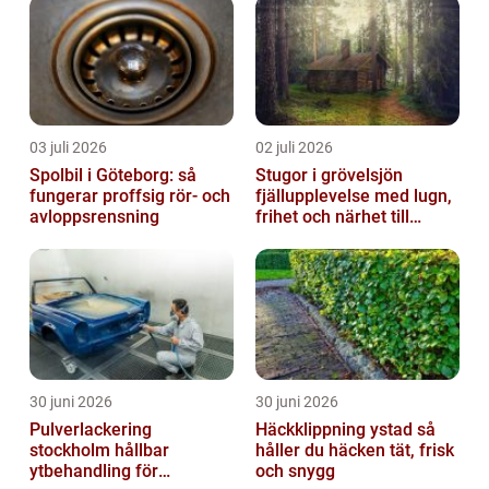
03 juli 2026
02 juli 2026
Spolbil i Göteborg: så
Stugor i grövelsjön
fungerar proffsig rör- och
fjällupplevelse med lugn,
avloppsrensning
frihet och närhet till
naturen
30 juni 2026
30 juni 2026
Pulverlackering
Häckklippning ystad så
stockholm hållbar
håller du häcken tät, frisk
ytbehandling för
och snygg