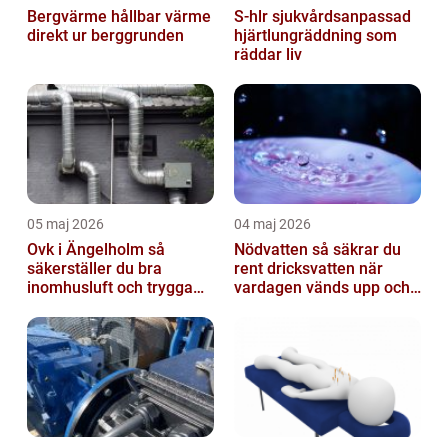
Bergvärme hållbar värme
S-hlr sjukvårdsanpassad
direkt ur berggrunden
hjärtlungräddning som
räddar liv
05 maj 2026
04 maj 2026
Ovk i Ängelholm så
Nödvatten så säkrar du
säkerställer du bra
rent dricksvatten när
inomhusluft och trygga
vardagen vänds upp och
fastigheter
ner