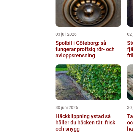
03 juli 2026
02 
Spolbil i Göteborg: så
St
fungerar proffsig rör- och
fj
avloppsrensning
fr
na
30 juni 2026
30 
Häckklippning ystad så
Ta
håller du häcken tät, frisk
oc
och snygg
ha