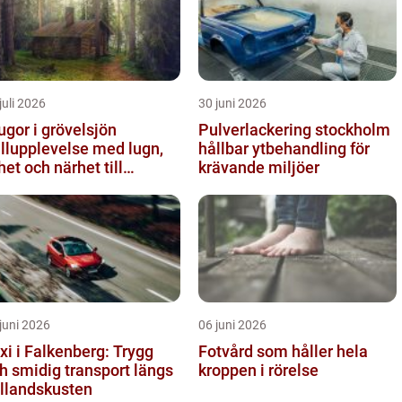
juli 2026
30 juni 2026
ugor i grövelsjön
Pulverlackering stockholm
ällupplevelse med lugn,
hållbar ytbehandling för
ihet och närhet till
krävande miljöer
turen
juni 2026
06 juni 2026
xi i Falkenberg: Trygg
Fotvård som håller hela
h smidig transport längs
kroppen i rörelse
llandskusten