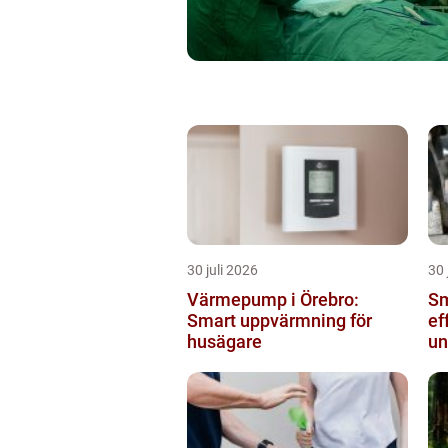
30 juli 2026
30 
Värmepump i Örebro:
Sm
Smart uppvärmning för
ef
husägare
un