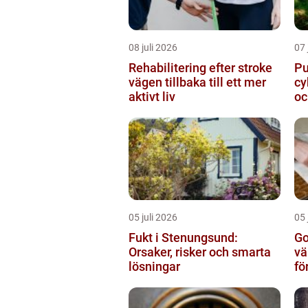
08 juli 2026
07 
Rehabilitering efter stroke
Pum
vägen tillbaka till ett mer
cy
aktivt liv
oc
05 juli 2026
05 
Fukt i Stenungsund:
Go
Orsaker, risker och smarta
vä
lösningar
fö