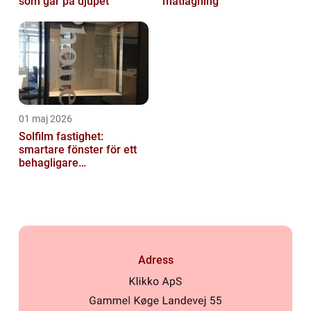
som går på djupet
matlagning
01 maj 2026
Solfilm fastighet:
smartare fönster för ett
behagligare
inomhusklimat
Adress