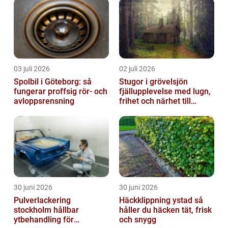
03 juli 2026
02 juli 2026
Spolbil i Göteborg: så
Stugor i grövelsjön
fungerar proffsig rör- och
fjällupplevelse med lugn,
avloppsrensning
frihet och närhet till
naturen
30 juni 2026
30 juni 2026
Pulverlackering
Häckklippning ystad så
stockholm hållbar
håller du häcken tät, frisk
ytbehandling för
och snygg