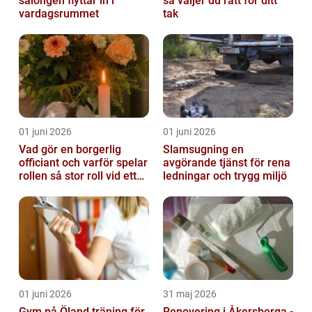
salongen flyttar in i
så väljer du rätt för ditt
vardagsrummet
tak
01 juni 2026
01 juni 2026
Vad gör en borgerlig
Slamsugning en
officiant och varför spelar
avgörande tjänst för rena
rollen så stor roll vid ett
ledningar och trygg miljö
avsked?
01 juni 2026
31 maj 2026
Gym på Öland träning för
Renovering i Åkersberga -