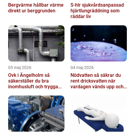
Bergvärme hållbar värme
S-hlr sjukvårdsanpassad
direkt ur berggrunden
hjärtlungräddning som
räddar liv
05 maj 2026
04 maj 2026
Ovk i Ängelholm så
Nödvatten så säkrar du
säkerställer du bra
rent dricksvatten när
inomhusluft och trygga
vardagen vänds upp och
fastigheter
ner