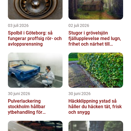
03 juli 2026
02 juli 2026
Spolbil i Göteborg: så
Stugor i grövelsjön
fungerar proffsig rör- och
fjällupplevelse med lugn,
avloppsrensning
frihet och närhet till
naturen
30 juni 2026
30 juni 2026
Pulverlackering
Häckklippning ystad så
stockholm hållbar
håller du häcken tät, frisk
ytbehandling för
och snygg
krävande miljöer