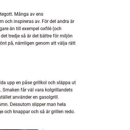
jättegott. Många av ens
am och inspireras av. För det andra är
are än till exempel oxfilé (och
det tredje så är det bättre för miljön
grönt på, nämligen genom att välja rätt
lda upp en påse grillkol och släppa ut
k. Smaken får väl vara kolgrillandets
llet använder en gasolgrill.
r jämn. Dessutom slipper man hela
ge och knappar och så är grillen redo.