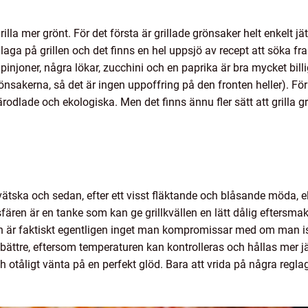
rilla mer grönt. För det första är grillade grönsaker helt enkelt 
illaga på grillen och det finns en hel uppsjö av recept att söka fr
njoner, några lökar, zucchini och en paprika är bra mycket billig
önsakerna, så det är ingen uppoffring på den fronten heller). För 
ärodlade och ekologiska. Men det finns ännu fler sätt att grilla 
dvätska och sedan, efter ett visst fläktande och blåsande möda, e
osfären är en tanke som kan ge grillkvällen en lätt dålig eftersma
r faktiskt egentligen inget man kompromissar med om man istä
te bättre, eftersom temperaturen kan kontrolleras och hållas me
ch otåligt vänta på en perfekt glöd. Bara att vrida på några regla