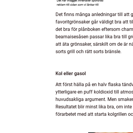
Det finns många anledningar till att g
favoritgrönsaker går väldigt bra att t
det bra för plånboken eftersom champi
bearnaisesåsen passar lika bra till gr
att äta grönsaker, särskilt om de är n
sorts grill och rätt sorts bränsle.
Kol eller gasol
Att först hälla på en halv flaska tän
ytterligare en puff koldioxid till atm
huvudsakliga argument. Men smaken ä
Resultatet blir minst lika bra, om in
förarbetet med att starta kolgrillen o