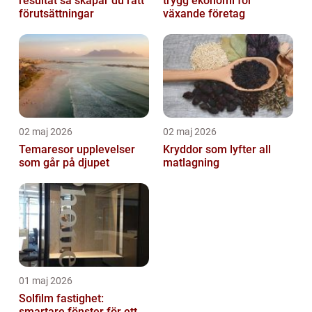
resultat så skapar du rätt
trygg ekonomi för
förutsättningar
växande företag
02 maj 2026
02 maj 2026
Temaresor upplevelser
Kryddor som lyfter all
som går på djupet
matlagning
01 maj 2026
Solfilm fastighet:
smartare fönster för ett