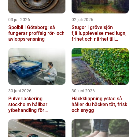
03 juli 2026
02 juli 2026
Spolbil i Göteborg: så
Stugor i grövelsjön
fungerar proffsig rör- och
fjällupplevelse med lugn,
avloppsrensning
frihet och närhet till
naturen
30 juni 2026
30 juni 2026
Pulverlackering
Häckklippning ystad så
stockholm hållbar
håller du häcken tät, frisk
ytbehandling för
och snygg
krävande miljöer