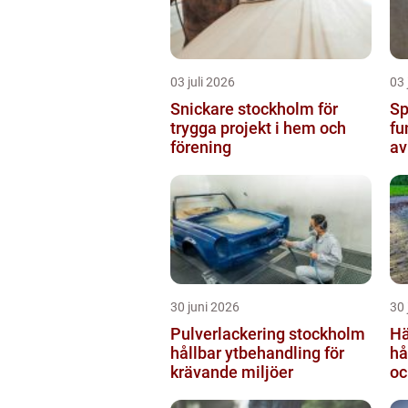
03 juli 2026
03 
Snickare stockholm för
Sp
trygga projekt i hem och
fu
förening
av
30 juni 2026
30 
Pulverlackering stockholm
Hä
hållbar ytbehandling för
hå
krävande miljöer
oc