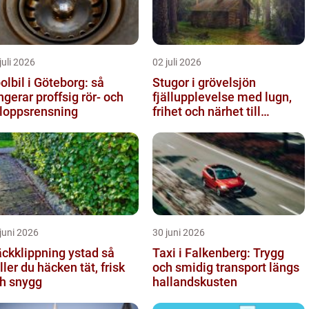
juli 2026
02 juli 2026
olbil i Göteborg: så
Stugor i grövelsjön
ngerar proffsig rör- och
fjällupplevelse med lugn,
loppsrensning
frihet och närhet till
naturen
juni 2026
30 juni 2026
ckklippning ystad så
Taxi i Falkenberg: Trygg
ller du häcken tät, frisk
och smidig transport längs
h snygg
hallandskusten