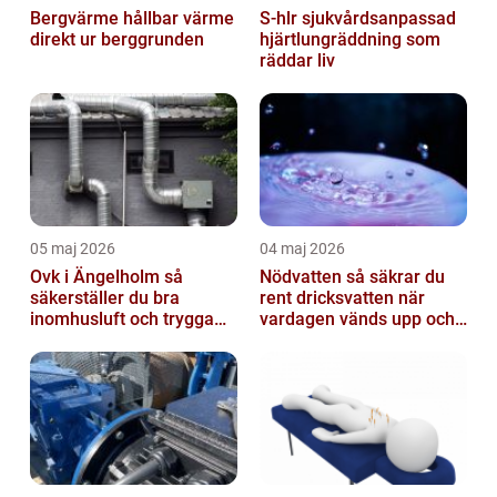
Bergvärme hållbar värme
S-hlr sjukvårdsanpassad
direkt ur berggrunden
hjärtlungräddning som
räddar liv
05 maj 2026
04 maj 2026
Ovk i Ängelholm så
Nödvatten så säkrar du
säkerställer du bra
rent dricksvatten när
inomhusluft och trygga
vardagen vänds upp och
fastigheter
ner