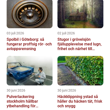
03 juli 2026
02 juli 2026
Spolbil i Göteborg: så
Stugor i grövelsjön
fungerar proffsig rör- och
fjällupplevelse med lugn,
avloppsrensning
frihet och närhet till
naturen
30 juni 2026
30 juni 2026
Pulverlackering
Häckklippning ystad så
stockholm hållbar
håller du häcken tät, frisk
ytbehandling för
och snygg