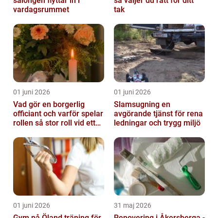
salongen flyttar in i
så väljer du rätt för ditt
vardagsrummet
tak
01 juni 2026
01 juni 2026
Vad gör en borgerlig
Slamsugning en
officiant och varför spelar
avgörande tjänst för rena
rollen så stor roll vid ett
ledningar och trygg miljö
avsked?
01 juni 2026
31 maj 2026
Gym på Öland träning för
Renovering i Åkersberga -