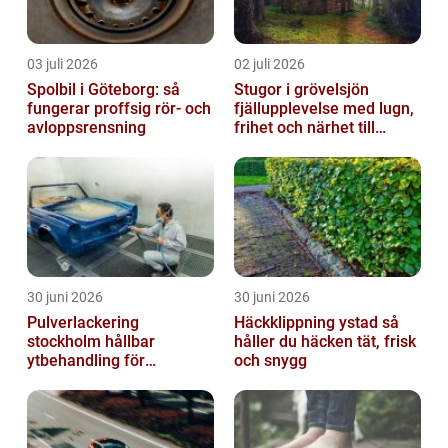
03 juli 2026
02 juli 2026
Spolbil i Göteborg: så
Stugor i grövelsjön
fungerar proffsig rör- och
fjällupplevelse med lugn,
avloppsrensning
frihet och närhet till
naturen
30 juni 2026
30 juni 2026
Pulverlackering
Häckklippning ystad så
stockholm hållbar
håller du häcken tät, frisk
ytbehandling för
och snygg
krävande miljöer