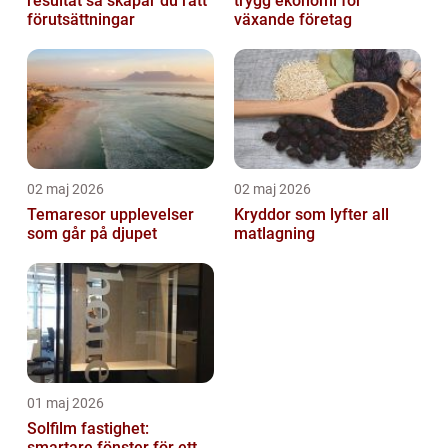
resultat så skapar du rätt
trygg ekonomi för
förutsättningar
växande företag
02 maj 2026
02 maj 2026
Temaresor upplevelser
Kryddor som lyfter all
som går på djupet
matlagning
01 maj 2026
Solfilm fastighet:
smartare fönster för ett