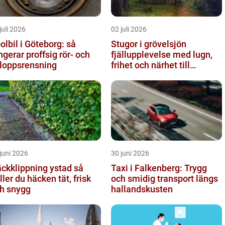
juli 2026
02 juli 2026
olbil i Göteborg: så
Stugor i grövelsjön
ngerar proffsig rör- och
fjällupplevelse med lugn,
loppsrensning
frihet och närhet till
naturen
juni 2026
30 juni 2026
ckklippning ystad så
Taxi i Falkenberg: Trygg
ller du häcken tät, frisk
och smidig transport längs
h snygg
hallandskusten