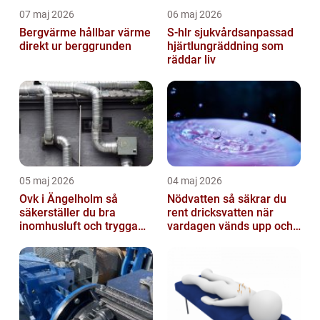
07 maj 2026
06 maj 2026
Bergvärme hållbar värme
S-hlr sjukvårdsanpassad
direkt ur berggrunden
hjärtlungräddning som
räddar liv
05 maj 2026
04 maj 2026
Ovk i Ängelholm så
Nödvatten så säkrar du
säkerställer du bra
rent dricksvatten när
inomhusluft och trygga
vardagen vänds upp och
fastigheter
ner