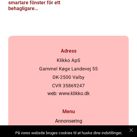
smartare fönster för ett
behagligare
inomhusklimat
Adress
web:
www.klikko.dk
Menu
Annonsering
Om oss
På vores website bruges cookies til at huske dine indstillinger,