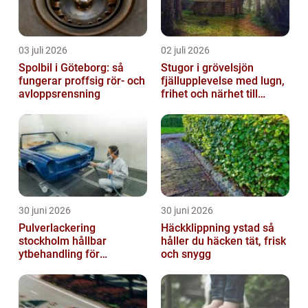
03 juli 2026
02 juli 2026
Spolbil i Göteborg: så
Stugor i grövelsjön
fungerar proffsig rör- och
fjällupplevelse med lugn,
avloppsrensning
frihet och närhet till
naturen
30 juni 2026
30 juni 2026
Pulverlackering
Häckklippning ystad så
stockholm hållbar
håller du häcken tät, frisk
ytbehandling för
och snygg
krävande miljöer