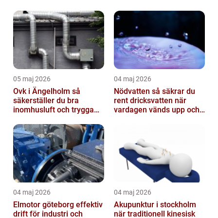
05 maj 2026
04 maj 2026
Ovk i Ängelholm så
Nödvatten så säkrar du
säkerställer du bra
rent dricksvatten när
inomhusluft och trygga
vardagen vänds upp och
fastigheter
ner
04 maj 2026
04 maj 2026
Elmotor göteborg effektiv
Akupunktur i stockholm
drift för industri och
när traditionell kinesisk