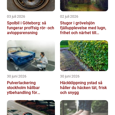
03 juli 2026
02 juli 2026
Spolbil i Göteborg: så
Stugor i grövelsjön
fungerar proffsig rör- och
fjällupplevelse med lugn,
avloppsrensning
frihet och närhet till
naturen
30 juni 2026
30 juni 2026
Pulverlackering
Häckklippning ystad så
stockholm hållbar
håller du häcken tät, frisk
ytbehandling för
och snygg
krävande miljöer