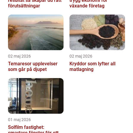
resultat så skapar du rätt
trygg ekonomi för
förutsättningar
växande företag
02 maj 2026
02 maj 2026
Temaresor upplevelser
Kryddor som lyfter all
som går på djupet
matlagning
01 maj 2026
Solfilm fastighet:
smartare fönster för ett