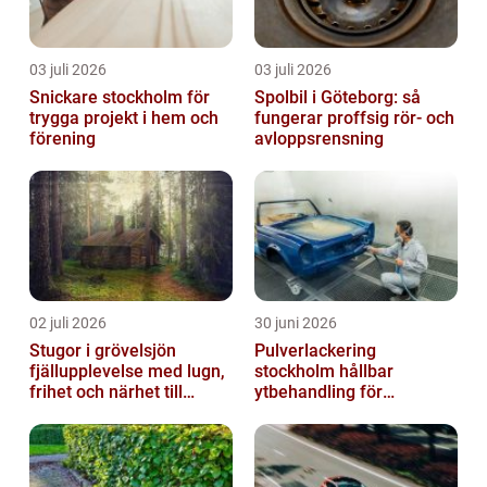
03 juli 2026
03 juli 2026
Snickare stockholm för
Spolbil i Göteborg: så
trygga projekt i hem och
fungerar proffsig rör- och
förening
avloppsrensning
02 juli 2026
30 juni 2026
Stugor i grövelsjön
Pulverlackering
fjällupplevelse med lugn,
stockholm hållbar
frihet och närhet till
ytbehandling för
naturen
krävande miljöer