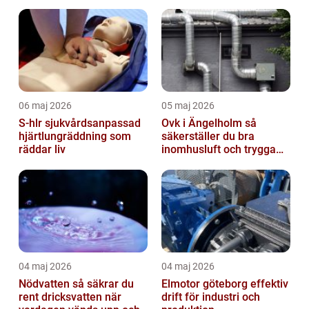
06 maj 2026
05 maj 2026
S-hlr sjukvårdsanpassad
Ovk i Ängelholm så
hjärtlungräddning som
säkerställer du bra
räddar liv
inomhusluft och trygga
fastigheter
04 maj 2026
04 maj 2026
Nödvatten så säkrar du
Elmotor göteborg effektiv
rent dricksvatten när
drift för industri och