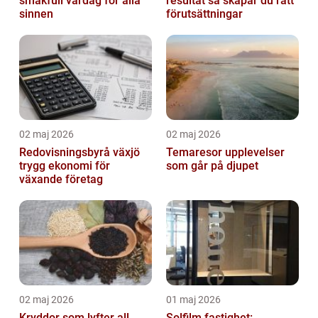
smakfull vardag för alla
resultat så skapar du rätt
sinnen
förutsättningar
02 maj 2026
02 maj 2026
Redovisningsbyrå växjö
Temaresor upplevelser
trygg ekonomi för
som går på djupet
växande företag
02 maj 2026
01 maj 2026
Kryddor som lyfter all
Solfilm fastighet: