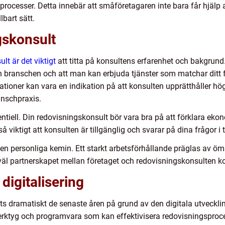
sprocesser. Detta innebär att småföretagaren inte bara får hjälp a
lbart sätt.
gskonsult
lt är det viktigt
att titta på konsultens erfarenhet och bakgrund
ån branschen och att man kan erbjuda tjänster som matchar ditt f
tioner kan vara en indikation på att konsulten upprätthåller h
anschpraxis.
iell. Din redovisningskonsult bör vara bra på att förklara eko
så viktigt att konsulten är tillgänglig och svarar på dina frågor i t
 personliga kemin. Ett starkt arbetsförhållande präglas av öms
ur väl partnerskapet mellan företaget och redovisningskonsulten 
digitalisering
s dramatiskt de senaste åren på grund av den digitala utveckl
rktyg och programvara som kan effektivisera redovisningsproces