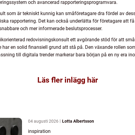
reringssystem och avancerad rapporteringsprogramvara.
lt som är tekniskt kunnig kan småföretagare dra fördel av dessa
a rapportering. Det kan också underlätta för företagare att få t
ör snabbare och mer informerade beslutsprocesser.
ikorienterad redovisningskonsult ett avgörande stöd för att sm
har en solid finansiell grund att stå på. Den växande rollen som
ning till digitala trender markerar bara början på en ny era 
Läs fler inlägg här
04 augusti 2026
Lotta Albertsson
inspiration