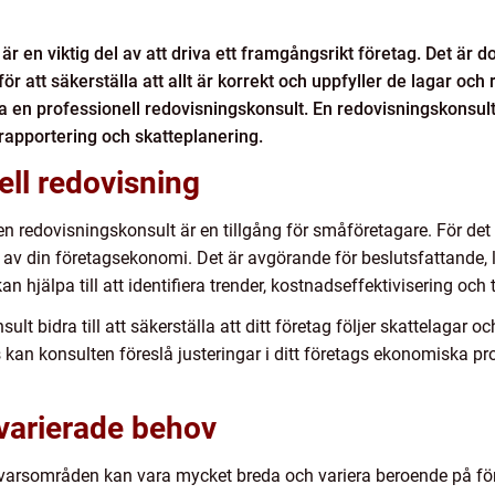
 är en viktig del av att driva ett framgångsrikt företag. Det är 
ör att säkerställa att allt är korrekt och uppfyller de lagar oc
a en professionell redovisningskonsult. En redovisningskonsult
l rapportering och skatteplanering.
ell redovisning
r en redovisningskonsult är en tillgång för småföretagare. För det
d av din företagsekonomi. Det är avgörande för beslutsfattande, l
 hjälpa till att identifiera trender, kostnadseffektivisering och t
lt bidra till att säkerställa att ditt företag följer skattelagar
s kan konsulten föreslå justeringar i ditt företags ekonomiska 
varierade behov
varsområden kan vara mycket breda och variera beroende på före