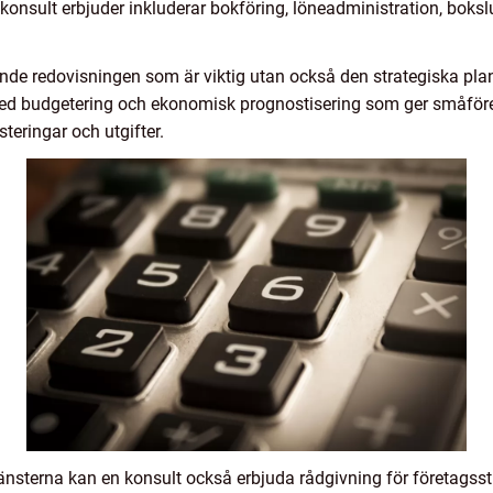
onsult erbjuder inkluderar bokföring, löneadministration, bokslu
ande redovisningen som är viktig utan också den strategiska plan
med budgetering och ekonomisk prognostisering som ger småföre
teringar och utgifter.
jänsterna kan en konsult också erbjuda rådgivning för företagsstr