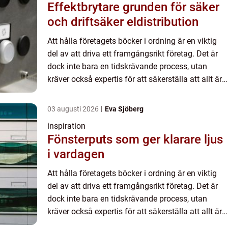
Effektbrytare grunden för säker
och driftsäker eldistribution
Att hålla företagets böcker i ordning är en viktig
del av att driva ett framgångsrikt företag. Det är
dock inte bara en tidskrävande process, utan
kräver också expertis för att säkerställa att allt är
korrekt och uppfyller de lagar och regler som fin...
03 augusti 2026
Eva Sjöberg
inspiration
Fönsterputs som ger klarare ljus
i vardagen
Att hålla företagets böcker i ordning är en viktig
del av att driva ett framgångsrikt företag. Det är
dock inte bara en tidskrävande process, utan
kräver också expertis för att säkerställa att allt är
korrekt och uppfyller de lagar och regler som fin...