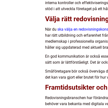
interna kontroller och effektivisering
stöd i att utveckla företaget på ett hål
Välja rätt redovisnin
När du
ska välja en redovisningskonsu
har rätt utbildning och erfarenhet fr
medlemskap i professionella organisa
håller sig uppdaterad med aktuell br
En god kommunikation är också essent
sätt som är lättförståeligt. Det är ock
Småföretagare bör också överväga den
det kan vara gjort eller brutet för h
Framtidsutsikter och 
Redovisningsbranschen har förändrat
behöver vara bekanta med digitala ve