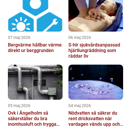
07 maj 2026
06 maj 2026
Bergvärme hållbar värme
S-hlr sjukvårdsanpassad
direkt ur berggrunden
hjärtlungräddning som
räddar liv
05 maj 2026
04 maj 2026
Ovk i Ängelholm så
Nödvatten så säkrar du
säkerställer du bra
rent dricksvatten när
inomhusluft och trygga
vardagen vänds upp och
fastigheter
ner