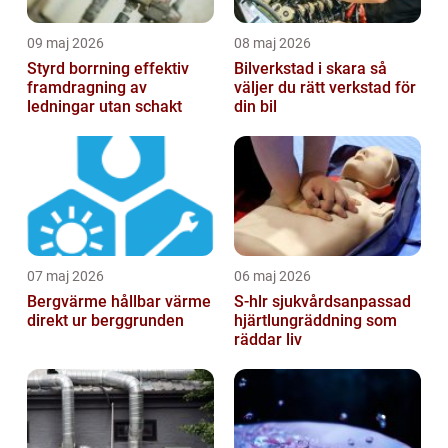
09 maj 2026
08 maj 2026
Styrd borrning effektiv
Bilverkstad i skara så
framdragning av
väljer du rätt verkstad för
ledningar utan schakt
din bil
07 maj 2026
06 maj 2026
Bergvärme hållbar värme
S-hlr sjukvårdsanpassad
direkt ur berggrunden
hjärtlungräddning som
räddar liv