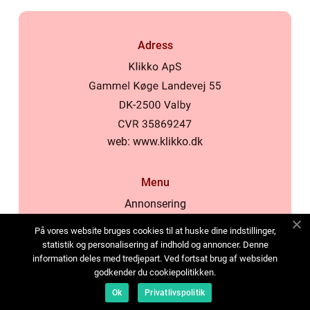
Adress
web:
www.klikko.dk
Menu
Annonsering
Om oss
På vores website bruges cookies til at huske dine indstillinger,
Cookies
statistik og personalisering af indhold og annoncer. Denne
information deles med tredjepart. Ved fortsat brug af websiden
Kontakta oss
godkender du cookiepolitikken.
Sitemap
Ok
Privatlivspolitik