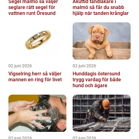
Segel malmö så väljer
Akuttid tandläkare i
seglare rätt segel för
malmö så får du snabb
vattnen runt Öresund
hjälp när tanden krånglar
02 juni 2026
02 juni 2026
Vigselring herr så väljer
Hunddagis östersund
mannen en ring för livet
trygg vardag för både
hund och ägare
02 juni 2026
02 juni 2026