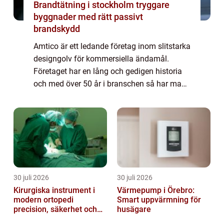
Brandtätning i stockholm tryggare
byggnader med rätt passivt
brandskydd
Amtico är ett ledande företag inom slitstarka
designgolv för kommersiella ändamål.
Företaget har en lång och gedigen historia
och med över 50 år i branschen så har man
utvecklat fantastiska produkter av allra
högsta kvalitet. Amticos designgolv lever...
30 juli 2026
30 juli 2026
Kirurgiska instrument i
Värmepump i Örebro:
modern ortopedi
Smart uppvärmning för
precision, säkerhet och
husägare
funktion