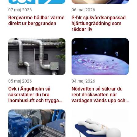
07 maj 2026
06 maj 2026
Bergvärme hållbar värme
S-hlr sjukvårdsanpassad
direkt ur berggrunden
hjärtlungräddning som
räddar liv
05 maj 2026
04 maj 2026
Ovk i Ängelholm så
Nödvatten så säkrar du
säkerställer du bra
rent dricksvatten när
inomhusluft och trygga
vardagen vänds upp och
fastigheter
ner