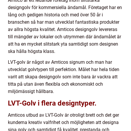
Amtico är ett ledande företag inom slitstarka
designgolv för kommersiella ändamål. Företaget har en
lång och gedigen historia och med över 50 år i
branschen så har man utvecklat fantastiska produkter
av allra högsta kvalitet. Amticos designgolv levereras
till mängder av lokaler och utrymmen där ändamålet är
att ha en mycket slitstark yta samtidigt som designen
ska hålla högsta klass.
LVT-golv är något av Amticos signum och man har
utvecklat golvtypen till perfektion. Målet har hela tiden
varit att skapa designgolv som inte bara är vackra att
titta på utan även flexibla och ekonomiskt och
miljömässigt hållbara.
LVT-Golv i flera designtyper.
Amticos utbud av LVT-Golv är otroligt brett och det ger
kunderna kreativ valfrihet och möjligheten att designa
sina golv och samtidigt få kvalitet, prestanda och