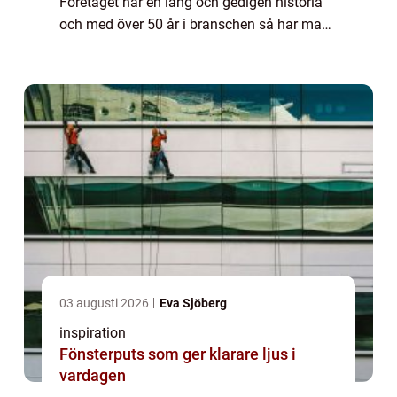
Företaget har en lång och gedigen historia
och med över 50 år i branschen så har man
utvecklat fantastiska produkter av allra
högsta kvalitet. Amticos designgolv lever...
03 augusti 2026
Eva Sjöberg
inspiration
Fönsterputs som ger klarare ljus i
vardagen