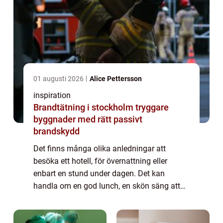
01 augusti 2026
Alice Pettersson
inspiration
Brandtätning i stockholm tryggare
byggnader med rätt passivt
brandskydd
Det finns många olika anledningar att
besöka ett hotell, för övernattning eller
enbart en stund under dagen. Det kan
handla om en god lunch, en skön säng att
sova i eller en avkopplande stund i ett spa.
Det finns ett flertal hotell som erbjuder spa