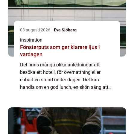
03 augusti 2026
Eva Sjöberg
inspiration
Fönsterputs som ger klarare ljus i
vardagen
Det finns många olika anledningar att
besöka ett hotell, för övernattning eller
enbart en stund under dagen. Det kan
handla om en god lunch, en skön säng att
sova i eller en avkopplande stund i ett spa.
Det finns ett flertal hotell som erbjuder spa
d...