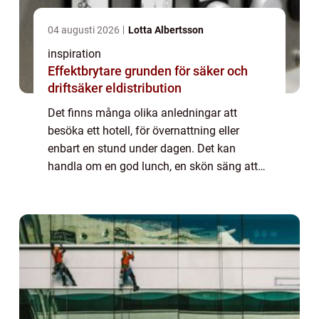
04 augusti 2026
Lotta Albertsson
inspiration
Effektbrytare grunden för säker och
driftsäker eldistribution
Det finns många olika anledningar att
besöka ett hotell, för övernattning eller
enbart en stund under dagen. Det kan
handla om en god lunch, en skön säng att
sova i eller en avkopplande stund i ett spa.
Det finns ett flertal hotell som erbjuder spa
d...