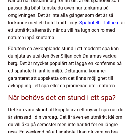
När du har bestämt dig för att det är ett spahotell som
passar dig bäst kanske du även har tankarna på
omgivningen. Det är inte alla gånger som det är så
lockande med ett hotell mitt i city.
Spahotell i Tällberg
är
ett utmärkt alternativ när du vill ha lugn och ro med
naturen inpå knutarna.
Förutom en avkopplande stund i ett modernt spa kan
du njuta av utsikten över Siljan och Dalarnas vackra
berg. Det är mycket populärt att lägga en konferens på
ett spahotell i lantlig miljö. Deltagarna kommer
garanterat att uppskatta om det finns möjlighet till
avkoppling i ett spa eller en promenad ute i naturen.
När behövs det en stund i ett spa?
Det kan vara skönt att koppla av i ett mysigt spa när du
är stressad i din vardag. Det är även en utmärkt idé om
du vill åka på semester men inte har tid för en längre
resa. En weekend på ett spahotell kan då vara en bra