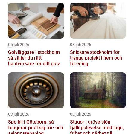
05 juli 2026
03 juli 2026
Golvläggare i stockholm
Snickare stockholm för
så väljer du rätt
trygga projekt i hem och
hantverkare för ditt golv
förening
03 juli 2026
02 juli 2026
Spolbil i Göteborg: så
Stugor i grövelsjön
fungerar proffsig rör- och
fjällupplevelse med lugn,
avloppsrensning
frihet och närhet till