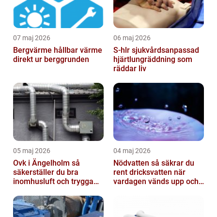
07 maj 2026
06 maj 2026
Bergvärme hållbar värme
S-hlr sjukvårdsanpassad
direkt ur berggrunden
hjärtlungräddning som
räddar liv
05 maj 2026
04 maj 2026
Ovk i Ängelholm så
Nödvatten så säkrar du
säkerställer du bra
rent dricksvatten när
inomhusluft och trygga
vardagen vänds upp och
fastigheter
ner