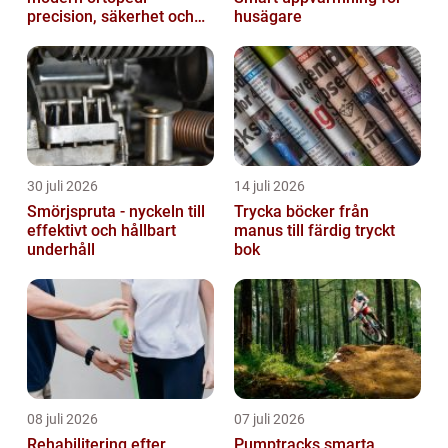
precision, säkerhet och
husägare
funktion
30 juli 2026
14 juli 2026
Smörjspruta - nyckeln till
Trycka böcker från
effektivt och hållbart
manus till färdig tryckt
underhåll
bok
08 juli 2026
07 juli 2026
Rehabilitering efter
Pumptracks smarta