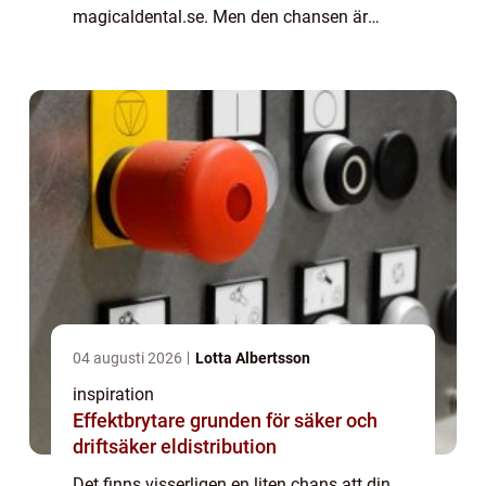
magicaldental.se. Men den chansen är
försvinnande liten. Med allra största
sannolikhet jobbar inte din mamma hos en
tandläkare. Ändå har de n...
04 augusti 2026
Lotta Albertsson
inspiration
Effektbrytare grunden för säker och
driftsäker eldistribution
Det finns visserligen en liten chans att din