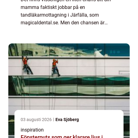
mamma faktiskt jobbar på en
tandläkarmottagning i Järfälla, som
magicaldental.se. Men den chansen är
försvinnande liten. Med allra största
sannolikhet jobbar inte din mamma hos en
tandläkare. Ändå har de n...
03 augusti 2026
Eva Sjöberg
inspiration
Fönsterputs som ger klarare ljus i