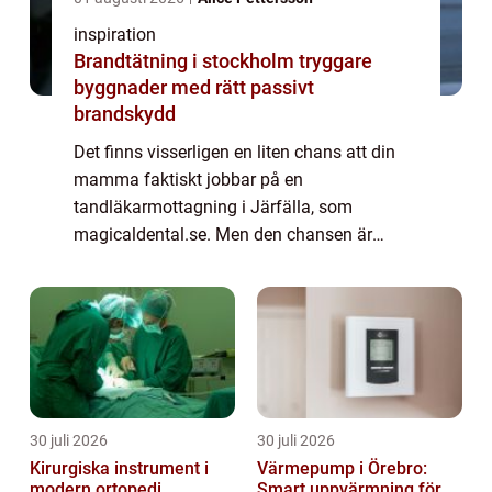
inspiration
Brandtätning i stockholm tryggare
byggnader med rätt passivt
brandskydd
Det finns visserligen en liten chans att din
mamma faktiskt jobbar på en
tandläkarmottagning i Järfälla, som
magicaldental.se. Men den chansen är
försvinnande liten. Med allra största
sannolikhet jobbar inte din mamma hos en
tandläkare. Ändå har de n...
30 juli 2026
30 juli 2026
Kirurgiska instrument i
Värmepump i Örebro:
modern ortopedi
Smart uppvärmning för