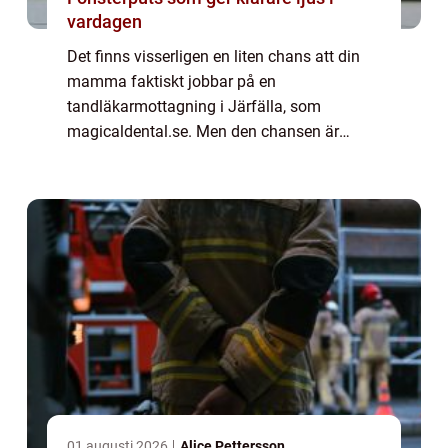
vardagen
Det finns visserligen en liten chans att din
mamma faktiskt jobbar på en
tandläkarmottagning i Järfälla, som
magicaldental.se. Men den chansen är
försvinnande liten. Med allra största
sannolikhet jobbar inte din mamma hos en
tandläkare. Ändå har de n...
01 augusti 2026
Alice Pettersson