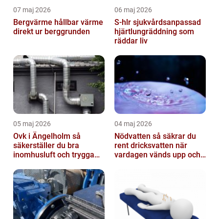
07 maj 2026
06 maj 2026
Bergvärme hållbar värme
S-hlr sjukvårdsanpassad
direkt ur berggrunden
hjärtlungräddning som
räddar liv
05 maj 2026
04 maj 2026
Ovk i Ängelholm så
Nödvatten så säkrar du
säkerställer du bra
rent dricksvatten när
inomhusluft och trygga
vardagen vänds upp och
fastigheter
ner