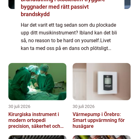
byggnader med rätt passivt
brandskydd
Har det varit ett tag sedan som du plockade
upp ditt musikinstrument? Ibland kan det bli
så, no reason to be hard on yourself.Livet
kan ta med oss på en dans och plötsligt
inser vi att det har gått månader, eller kanske
t...
30 juli 2026
30 juli 2026
Kirurgiska instrument i
Värmepump i Örebro:
modern ortopedi
Smart uppvärmning för
precision, säkerhet och
husägare
funktion