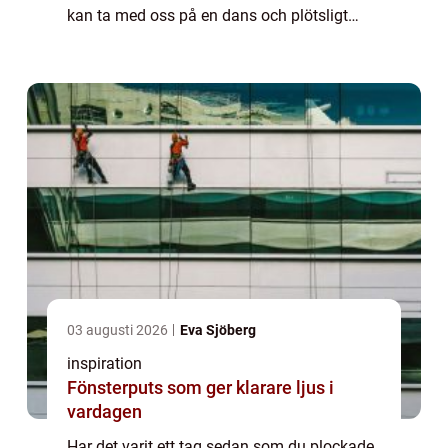
kan ta med oss på en dans och plötsligt
inser vi att det har gått månader, eller kanske
t...
03 augusti 2026
Eva Sjöberg
inspiration
Fönsterputs som ger klarare ljus i
vardagen
Har det varit ett tag sedan som du plockade